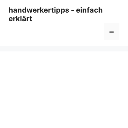
Zum
handwerkertipps - einfach
Inhalt
erklärt
springen
Menü