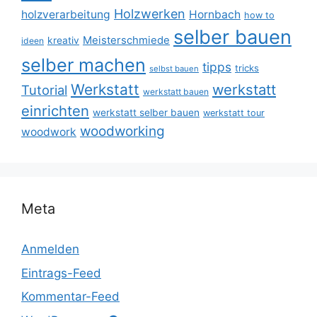
Holzwerken
holzverarbeitung
Hornbach
how to
selber bauen
Meisterschmiede
kreativ
ideen
selber machen
tipps
tricks
selbst bauen
Werkstatt
werkstatt
Tutorial
werkstatt bauen
einrichten
werkstatt selber bauen
werkstatt tour
woodworking
woodwork
Meta
Anmelden
Eintrags-Feed
Kommentar-Feed