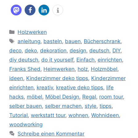
Kategorien
Holzwerken
Schlagwörter
anleitung
,
basteln
,
bauen
,
Bücherschrank
,
deco
,
deko
,
dekoration
,
design
,
deutsch
,
DIY
,
diy deutsch
,
do it yourself
,
Einfach
,
einrichten
,
Franks Shed
,
Heimwerken
,
holz
,
Holzmöbel
,
ideen
,
Kinderzimmer deko tipps
,
Kinderzimmer
einrichten
,
kreativ
,
kreative deko tipps
,
life
hacks
,
möbel
,
Möbel Design
,
Regal
,
room tour
,
selber bauen
,
selber machen
,
style
,
tipps
,
Tutorial
,
werkstatt tour
,
wohnen
,
Wohnideen
,
woodworking
Schreibe einen Kommentar