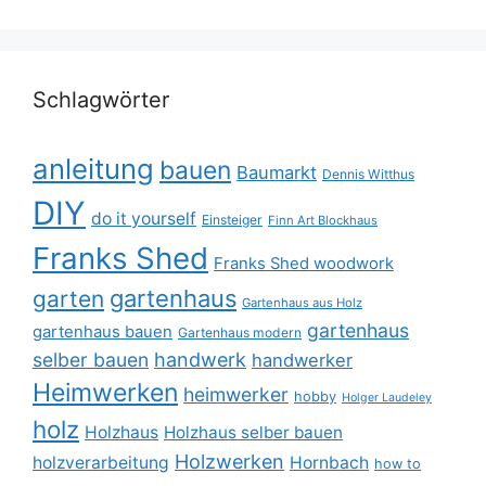
Schlagwörter
anleitung
bauen
Baumarkt
Dennis Witthus
DIY
do it yourself
Einsteiger
Finn Art Blockhaus
Franks Shed
Franks Shed woodwork
gartenhaus
garten
Gartenhaus aus Holz
gartenhaus
gartenhaus bauen
Gartenhaus modern
selber bauen
handwerk
handwerker
Heimwerken
heimwerker
hobby
Holger Laudeley
holz
Holzhaus
Holzhaus selber bauen
Holzwerken
holzverarbeitung
Hornbach
how to