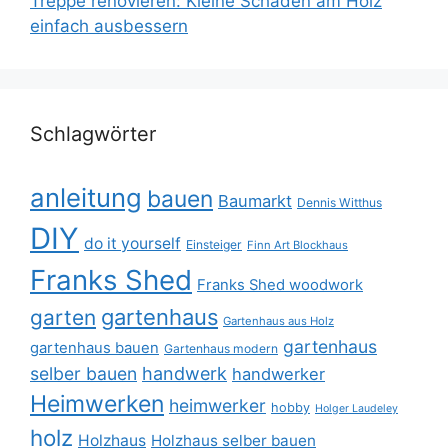
Treppe renovieren: Kleine Schäden am Holz
einfach ausbessern
Schlagwörter
anleitung
bauen
Baumarkt
Dennis Witthus
DIY
do it yourself
Einsteiger
Finn Art Blockhaus
Franks Shed
Franks Shed woodwork
gartenhaus
garten
Gartenhaus aus Holz
gartenhaus
gartenhaus bauen
Gartenhaus modern
selber bauen
handwerk
handwerker
Heimwerken
heimwerker
hobby
Holger Laudeley
holz
Holzhaus
Holzhaus selber bauen