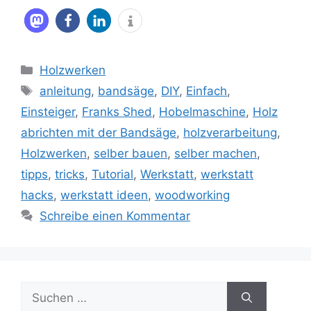
Kategorien
Holzwerken
Schlagwörter
anleitung
,
bandsäge
,
DIY
,
Einfach
,
Einsteiger
,
Franks Shed
,
Hobelmaschine
,
Holz
abrichten mit der Bandsäge
,
holzverarbeitung
,
Holzwerken
,
selber bauen
,
selber machen
,
tipps
,
tricks
,
Tutorial
,
Werkstatt
,
werkstatt
hacks
,
werkstatt ideen
,
woodworking
Schreibe einen Kommentar
Suche
nach: