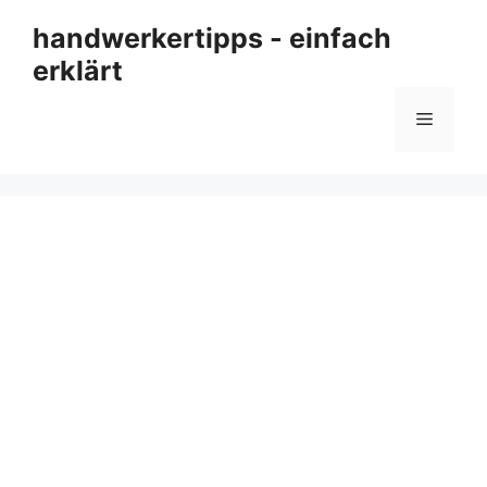
Zum
handwerkertipps - einfach
Inhalt
erklärt
springen
Menü