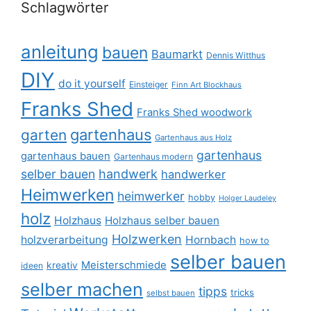
Schlagwörter
anleitung
bauen
Baumarkt
Dennis Witthus
DIY
do it yourself
Einsteiger
Finn Art Blockhaus
Franks Shed
Franks Shed woodwork
gartenhaus
garten
Gartenhaus aus Holz
gartenhaus
gartenhaus bauen
Gartenhaus modern
selber bauen
handwerk
handwerker
Heimwerken
heimwerker
hobby
Holger Laudeley
holz
Holzhaus
Holzhaus selber bauen
Holzwerken
holzverarbeitung
Hornbach
how to
selber bauen
Meisterschmiede
kreativ
ideen
selber machen
tipps
tricks
selbst bauen