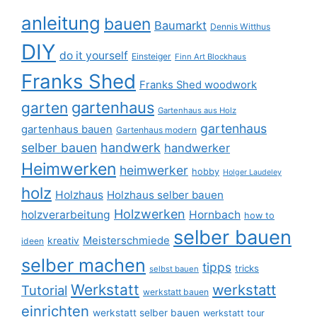
anleitung
bauen
Baumarkt
Dennis Witthus
DIY
do it yourself
Einsteiger
Finn Art Blockhaus
Franks Shed
Franks Shed woodwork
gartenhaus
garten
Gartenhaus aus Holz
gartenhaus
gartenhaus bauen
Gartenhaus modern
selber bauen
handwerk
handwerker
Heimwerken
heimwerker
hobby
Holger Laudeley
holz
Holzhaus
Holzhaus selber bauen
Holzwerken
holzverarbeitung
Hornbach
how to
selber bauen
Meisterschmiede
kreativ
ideen
selber machen
tipps
tricks
selbst bauen
Werkstatt
werkstatt
Tutorial
werkstatt bauen
einrichten
werkstatt selber bauen
werkstatt tour