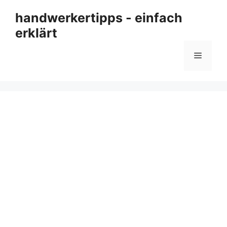
Zum
handwerkertipps - einfach
Inhalt
erklärt
springen
Menü