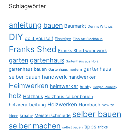
Schlagwörter
anleitung
bauen
Baumarkt
Dennis Witthus
DIY
do it yourself
Einsteiger
Finn Art Blockhaus
Franks Shed
Franks Shed woodwork
gartenhaus
garten
Gartenhaus aus Holz
gartenhaus
gartenhaus bauen
Gartenhaus modern
selber bauen
handwerk
handwerker
Heimwerken
heimwerker
hobby
Holger Laudeley
holz
Holzhaus
Holzhaus selber bauen
Holzwerken
holzverarbeitung
Hornbach
how to
selber bauen
Meisterschmiede
kreativ
ideen
selber machen
tipps
tricks
selbst bauen