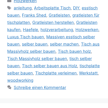
Holzwerken
Schlagwörter
anleitung
,
Arbeitsplatte Tisch
,
DIY
,
esstisch
bauen
,
Franks Shed
,
Gratleisten
,
gratleisten für
tischplatten
,
Gratleisten herstellen
,
Gratleisten
kaufen
,
Haefele
,
holzverarbeitung
,
Holzwerken
,
Luxus Tisch bauen
,
Massiven esstisch selber
bauen
,
selber bauen
,
selber machen
,
Tisch aus
Massivholz selber bauen
,
Tisch bauen holz
,
Tisch Massivholz selber bauen
,
tisch selber
bauen
,
Tisch selber bauen aus Holz
,
tischplatte
selber bauen
,
Tischplatte verleimen
,
Werkstatt
,
woodworking
Schreibe einen Kommentar