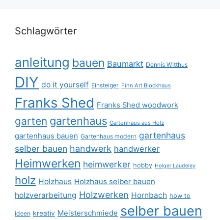
Schlagwörter
anleitung
bauen
Baumarkt
Dennis Witthus
DIY
do it yourself
Einsteiger
Finn Art Blockhaus
Franks Shed
Franks Shed woodwork
gartenhaus
garten
Gartenhaus aus Holz
gartenhaus
gartenhaus bauen
Gartenhaus modern
selber bauen
handwerk
handwerker
Heimwerken
heimwerker
hobby
Holger Laudeley
holz
Holzhaus
Holzhaus selber bauen
Holzwerken
holzverarbeitung
Hornbach
how to
selber bauen
Meisterschmiede
kreativ
ideen