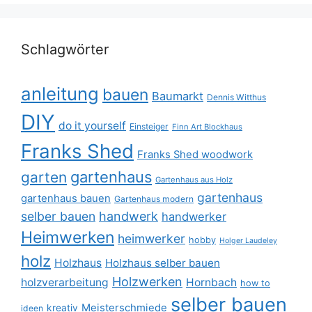
Schlagwörter
anleitung
bauen
Baumarkt
Dennis Witthus
DIY
do it yourself
Einsteiger
Finn Art Blockhaus
Franks Shed
Franks Shed woodwork
gartenhaus
garten
Gartenhaus aus Holz
gartenhaus
gartenhaus bauen
Gartenhaus modern
selber bauen
handwerk
handwerker
Heimwerken
heimwerker
hobby
Holger Laudeley
holz
Holzhaus
Holzhaus selber bauen
Holzwerken
holzverarbeitung
Hornbach
how to
selber bauen
Meisterschmiede
kreativ
ideen