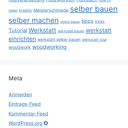
how to
selber bauen
Meisterschmiede
kreativ
ideen
selber machen
tipps
tricks
selbst bauen
Werkstatt
werkstatt
Tutorial
werkstatt bauen
einrichten
werkstatt selber bauen
werkstatt tour
woodworking
woodwork
Meta
Anmelden
Eintrags-Feed
Kommentar-Feed
WordPress.org