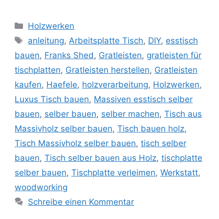
Kategorien
Holzwerken
Schlagwörter
anleitung
,
Arbeitsplatte Tisch
,
DIY
,
esstisch
bauen
,
Franks Shed
,
Gratleisten
,
gratleisten für
tischplatten
,
Gratleisten herstellen
,
Gratleisten
kaufen
,
Haefele
,
holzverarbeitung
,
Holzwerken
,
Luxus Tisch bauen
,
Massiven esstisch selber
bauen
,
selber bauen
,
selber machen
,
Tisch aus
Massivholz selber bauen
,
Tisch bauen holz
,
Tisch Massivholz selber bauen
,
tisch selber
bauen
,
Tisch selber bauen aus Holz
,
tischplatte
selber bauen
,
Tischplatte verleimen
,
Werkstatt
,
woodworking
Schreibe einen Kommentar