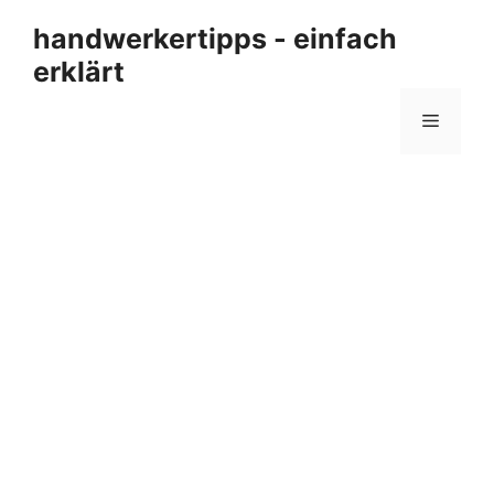
Zum
handwerkertipps - einfach
Inhalt
erklärt
springen
Menü