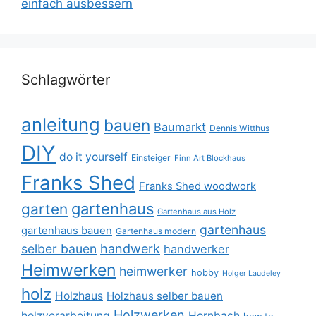
einfach ausbessern
Schlagwörter
anleitung
bauen
Baumarkt
Dennis Witthus
DIY
do it yourself
Einsteiger
Finn Art Blockhaus
Franks Shed
Franks Shed woodwork
gartenhaus
garten
Gartenhaus aus Holz
gartenhaus
gartenhaus bauen
Gartenhaus modern
selber bauen
handwerk
handwerker
Heimwerken
heimwerker
hobby
Holger Laudeley
holz
Holzhaus
Holzhaus selber bauen
Holzwerken
holzverarbeitung
Hornbach