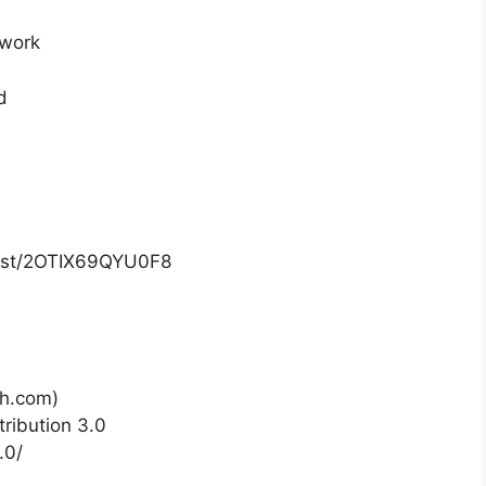
dwork
d
list/2OTIX69QYU0F8
h.com)
ribution 3.0
.0/