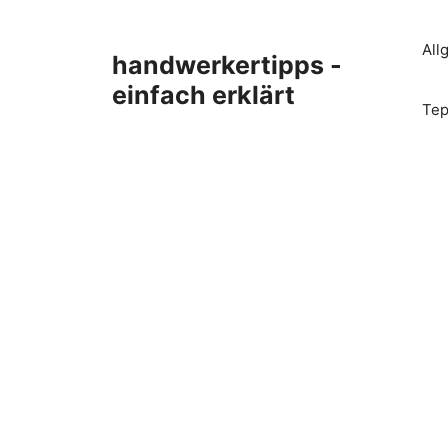
Zum
Inhalt
All
handwerkertipps -
springen
einfach erklärt
Tep