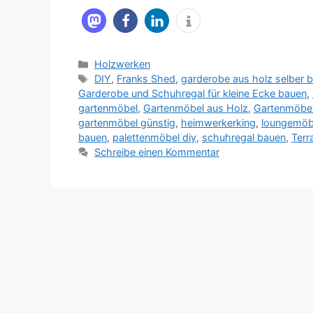
Kategorien
Holzwerken
Schlagwörter
DIY
,
Franks Shed
,
garderobe aus holz selber 
Garderobe und Schuhregal für kleine Ecke bauen
,
gartenmöbel
,
Gartenmöbel aus Holz
,
Gartenmöbel
gartenmöbel günstig
,
heimwerkerking
,
loungemöb
bauen
,
palettenmöbel diy
,
schuhregal bauen
,
Terr
Schreibe einen Kommentar