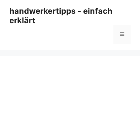
Zum
handwerkertipps - einfach
Inhalt
erklärt
springen
Menü