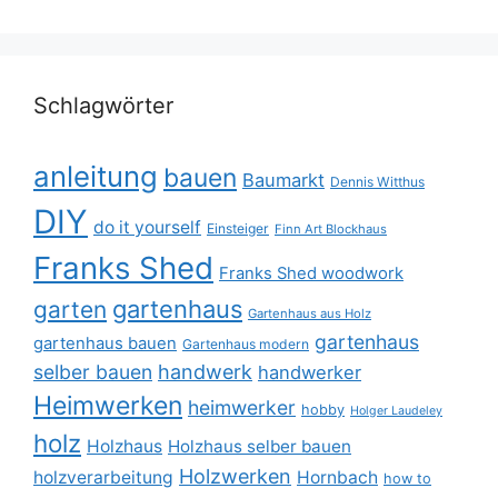
Schlagwörter
anleitung
bauen
Baumarkt
Dennis Witthus
DIY
do it yourself
Einsteiger
Finn Art Blockhaus
Franks Shed
Franks Shed woodwork
gartenhaus
garten
Gartenhaus aus Holz
gartenhaus
gartenhaus bauen
Gartenhaus modern
selber bauen
handwerk
handwerker
Heimwerken
heimwerker
hobby
Holger Laudeley
holz
Holzhaus
Holzhaus selber bauen
Holzwerken
holzverarbeitung
Hornbach
how to