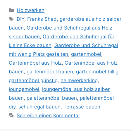
Kategorien
Holzwerken
Schlagwörter
DIY
,
Franks Shed
,
garderobe aus holz selber
bauen
,
Garderobe und Schuhregal aus Holz
selber bauen
,
Garderobe und Schuhregal für
kleine Ecke bauen
,
Garderobe und Schuhregal
mit wenig Platz gestalten
,
gartenmöbel
,
Gartenmöbel aus Holz
,
Gartenmöbel aus Holz
bauen
,
gartenmöbel bauen
,
gartenmöbel billig
,
gartenmöbel günstig
,
heimwerkerking
,
loungemöbel
,
loungemöbel aus holz selber
bauen
,
palettenmöbel bauen
,
palettenmöbel
diy
,
schuhregal bauen
,
Terrasse bauen
Schreibe einen Kommentar