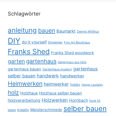
Schlagwörter
anleitung
bauen
Baumarkt
Dennis Witthus
DIY
do it yourself
Einsteiger
Finn Art Blockhaus
Franks Shed
Franks Shed woodwork
gartenhaus
garten
Gartenhaus aus Holz
gartenhaus
gartenhaus bauen
Gartenhaus modern
selber bauen
handwerk
handwerker
Heimwerken
heimwerker
hobby
Holger Laudeley
holz
Holzhaus
Holzhaus selber bauen
Holzwerken
holzverarbeitung
Hornbach
how to
selber bauen
Meisterschmiede
kreativ
ideen