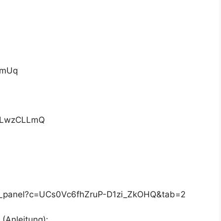
9zmUq
hILwzCLLmQ
cs_panel?c=UCs0Vc6fhZruP-D1zi_ZkOHQ&tab=2
 (Anleitung):