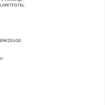
eeUWKTFGT6c
ERKZEUGE:
r: