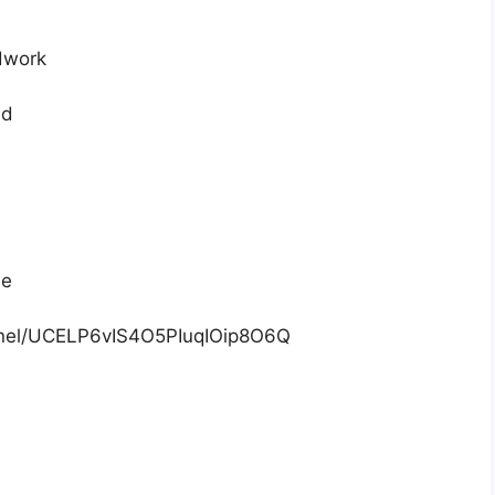
dwork
ed
de
nnel/UCELP6vIS4O5PIuqIOip8O6Q