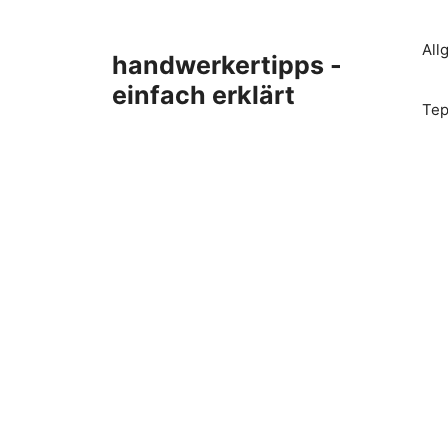
Zum
Inhalt
All
handwerkertipps -
springen
einfach erklärt
Tep