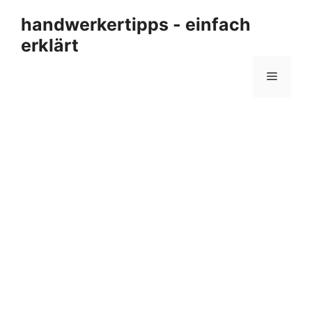
Zum
handwerkertipps - einfach
Inhalt
erklärt
springen
Menü