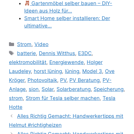
Gartenmöbel selber bauen – DIY-
Ideen aus Holz für…
Smart Home selber installieren: Der
ultimative…
Kategorien
Strom
,
Video
Schlagwörter
batterie
,
Dennis Witthus
,
E3DC
,
elektromobilität
,
Energiewende
,
Holger
Laudeley
,
horst lüning
,
lüning
,
Model 3
,
Ove
Kröger
,
Photovoltaik
,
PV
,
PV Beratung
,
PV-
Anlage
,
sion
,
Solar
,
Solarberatung
,
Speicherung
,
strom
,
Strom für Tesla selber machen
,
Tesla
Hotte
Alles Richtig Gemacht: Handwerkertipps mit
Helmut #richtigheizen