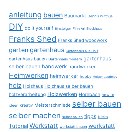
anleitung
bauen
Baumarkt
Dennis Witthus
DIY
do it yourself
Einsteiger
Finn Art Blockhaus
Franks Shed
Franks Shed woodwork
gartenhaus
garten
Gartenhaus aus Holz
gartenhaus
gartenhaus bauen
Gartenhaus modern
selber bauen
handwerk
handwerker
Heimwerken
heimwerker
hobby
Holger Laudeley
holz
Holzhaus
Holzhaus selber bauen
Holzwerken
holzverarbeitung
Hornbach
how to
selber bauen
Meisterschmiede
kreativ
ideen
selber machen
tipps
tricks
selbst bauen
Werkstatt
werkstatt
Tutorial
werkstatt bauen