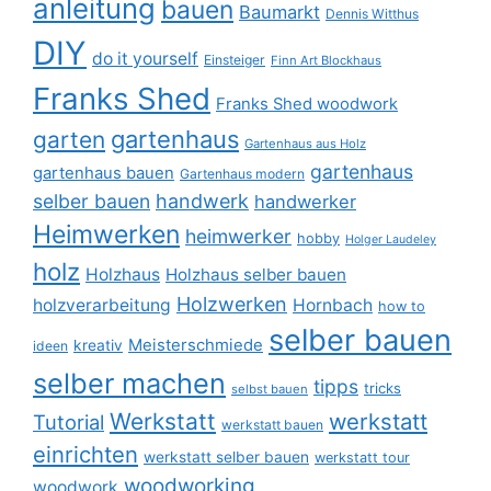
anleitung
bauen
Baumarkt
Dennis Witthus
DIY
do it yourself
Einsteiger
Finn Art Blockhaus
Franks Shed
Franks Shed woodwork
gartenhaus
garten
Gartenhaus aus Holz
gartenhaus
gartenhaus bauen
Gartenhaus modern
selber bauen
handwerk
handwerker
Heimwerken
heimwerker
hobby
Holger Laudeley
holz
Holzhaus
Holzhaus selber bauen
Holzwerken
holzverarbeitung
Hornbach
how to
selber bauen
Meisterschmiede
kreativ
ideen
selber machen
tipps
tricks
selbst bauen
Werkstatt
werkstatt
Tutorial
werkstatt bauen
einrichten
werkstatt selber bauen
werkstatt tour
woodworking
woodwork