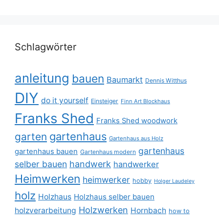
Schlagwörter
anleitung
bauen
Baumarkt
Dennis Witthus
DIY
do it yourself
Einsteiger
Finn Art Blockhaus
Franks Shed
Franks Shed woodwork
gartenhaus
garten
Gartenhaus aus Holz
gartenhaus
gartenhaus bauen
Gartenhaus modern
selber bauen
handwerk
handwerker
Heimwerken
heimwerker
hobby
Holger Laudeley
holz
Holzhaus
Holzhaus selber bauen
Holzwerken
holzverarbeitung
Hornbach
how to