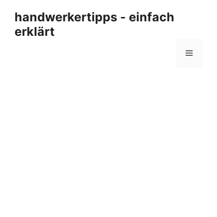
Zum
handwerkertipps - einfach
Inhalt
erklärt
springen
Menü