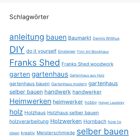
Schlagwörter
anleitung
bauen
Baumarkt
Dennis Witthus
DIY
do it yourself
Einsteiger
Finn Art Blockhaus
Franks Shed
Franks Shed woodwork
gartenhaus
garten
Gartenhaus aus Holz
gartenhaus
gartenhaus bauen
Gartenhaus modern
selber bauen
handwerk
handwerker
Heimwerken
heimwerker
hobby
Holger Laudeley
holz
Holzhaus
Holzhaus selber bauen
Holzwerken
holzverarbeitung
Hornbach
how to
selber bauen
Meisterschmiede
kreativ
ideen