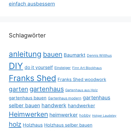
einfach ausbessern
Schlagwörter
anleitung
bauen
Baumarkt
Dennis Witthus
DIY
do it yourself
Einsteiger
Finn Art Blockhaus
Franks Shed
Franks Shed woodwork
gartenhaus
garten
Gartenhaus aus Holz
gartenhaus
gartenhaus bauen
Gartenhaus modern
selber bauen
handwerk
handwerker
Heimwerken
heimwerker
hobby
Holger Laudeley
holz
Holzhaus
Holzhaus selber bauen