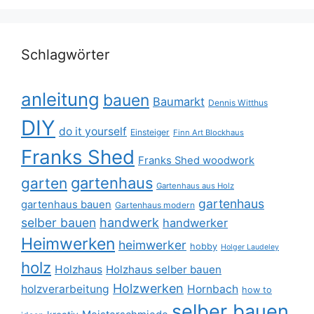
Schlagwörter
anleitung
bauen
Baumarkt
Dennis Witthus
DIY
do it yourself
Einsteiger
Finn Art Blockhaus
Franks Shed
Franks Shed woodwork
gartenhaus
garten
Gartenhaus aus Holz
gartenhaus
gartenhaus bauen
Gartenhaus modern
selber bauen
handwerk
handwerker
Heimwerken
heimwerker
hobby
Holger Laudeley
holz
Holzhaus
Holzhaus selber bauen
Holzwerken
holzverarbeitung
Hornbach
how to
selber bauen