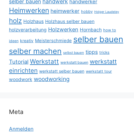
selber bauen
handwerk
handwerker
Heimwerken
heimwerker
hobby
Holger Laudeley
holz
Holzhaus
Holzhaus selber bauen
Holzwerken
holzverarbeitung
Hornbach
how to
selber bauen
Meisterschmiede
kreativ
ideen
selber machen
tipps
tricks
selbst bauen
Werkstatt
werkstatt
Tutorial
werkstatt bauen
einrichten
werkstatt selber bauen
werkstatt tour
woodworking
woodwork
Meta
Anmelden