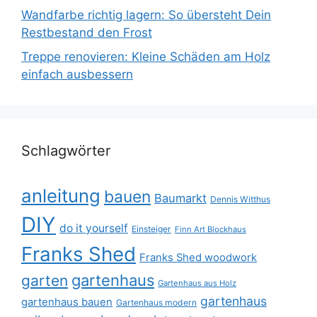
Wandfarbe richtig lagern: So übersteht Dein
Restbestand den Frost
Treppe renovieren: Kleine Schäden am Holz
einfach ausbessern
Schlagwörter
anleitung
bauen
Baumarkt
Dennis Witthus
DIY
do it yourself
Einsteiger
Finn Art Blockhaus
Franks Shed
Franks Shed woodwork
gartenhaus
garten
Gartenhaus aus Holz
gartenhaus
gartenhaus bauen
Gartenhaus modern