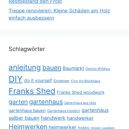
Restbestand den Frost
Treppe renovieren: Kleine Schäden am Holz
einfach ausbessern
Schlagwörter
anleitung
bauen
Baumarkt
Dennis Witthus
DIY
do it yourself
Einsteiger
Finn Art Blockhaus
Franks Shed
Franks Shed woodwork
gartenhaus
garten
Gartenhaus aus Holz
gartenhaus
gartenhaus bauen
Gartenhaus modern
selber bauen
handwerk
handwerker
Heimwerken
heimwerker
hobby
Holger Laudeley