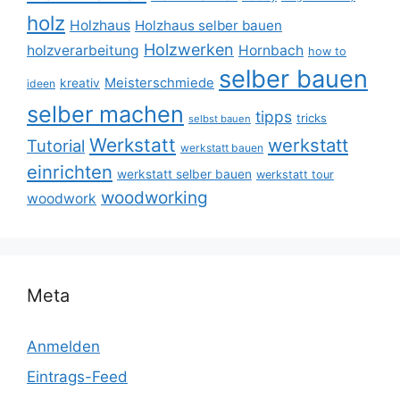
holz
Holzhaus
Holzhaus selber bauen
Holzwerken
holzverarbeitung
Hornbach
how to
selber bauen
Meisterschmiede
kreativ
ideen
selber machen
tipps
tricks
selbst bauen
Werkstatt
werkstatt
Tutorial
werkstatt bauen
einrichten
werkstatt selber bauen
werkstatt tour
woodworking
woodwork
Meta
Anmelden
Eintrags-Feed