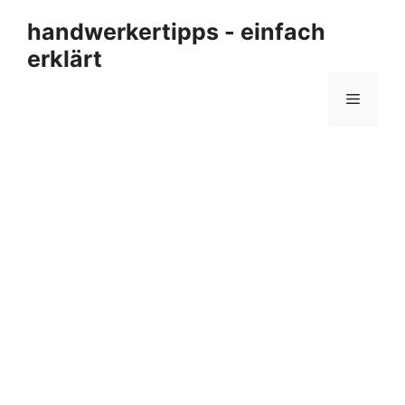
Zum
handwerkertipps - einfach
Inhalt
erklärt
springen
Menü