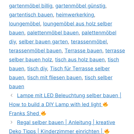
gartenmöbel billig
,
gartenmöbel günstig
,
gartentisch bauen
,
heimwerkerking
,
loungemöbel
,
loungemöbel aus holz selber
bauen
,
palettenmöbel bauen
,
palettenmöbel
diy
,
selber bauen garten
,
terassenmöbel
,
terassenmöbel bauen
,
Terrasse bauen
,
terrasse
selber bauen holz
,
tisch aus holz bauen
,
tisch
bauen
,
tisch diy
,
Tisch für Terrasse selber
bauen
,
tisch mit fliesen bauen
,
tisch selber
bauen
Lampe mit LED Beleuchtung selber bauen |
How to build a DIY Lamp with led light
Franks Shed
Regal selber bauen | Anleitung | kreative
Deko Tipps | Kinderzimmer einrichten |