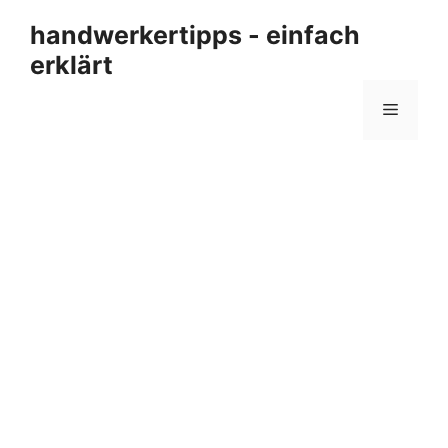
Zum
handwerkertipps - einfach
Inhalt
erklärt
springen
Menü