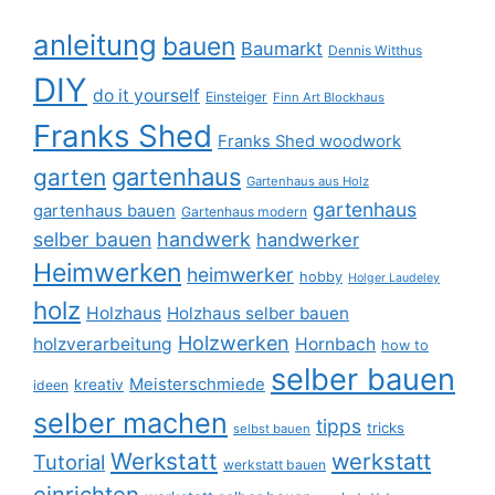
anleitung
bauen
Baumarkt
Dennis Witthus
DIY
do it yourself
Einsteiger
Finn Art Blockhaus
Franks Shed
Franks Shed woodwork
gartenhaus
garten
Gartenhaus aus Holz
gartenhaus
gartenhaus bauen
Gartenhaus modern
selber bauen
handwerk
handwerker
Heimwerken
heimwerker
hobby
Holger Laudeley
holz
Holzhaus
Holzhaus selber bauen
Holzwerken
holzverarbeitung
Hornbach
how to
selber bauen
Meisterschmiede
kreativ
ideen
selber machen
tipps
tricks
selbst bauen
Werkstatt
werkstatt
Tutorial
werkstatt bauen
einrichten