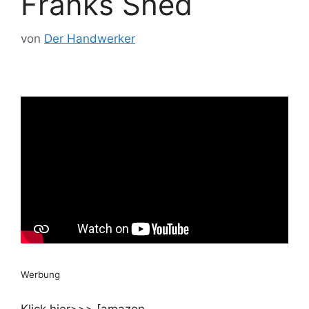
Franks Shed
von
Der Handwerker
Werbung
Klick hier>>> [amazon