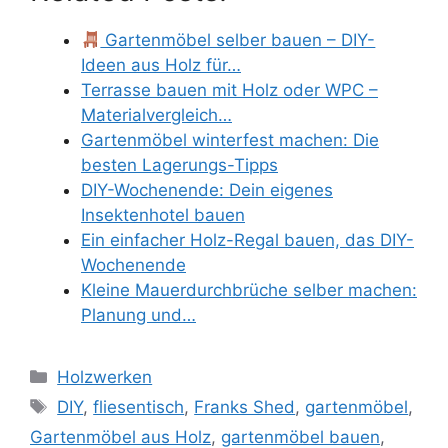
Gartenmöbel selber bauen – DIY-
Ideen aus Holz für…
Terrasse bauen mit Holz oder WPC –
Materialvergleich…
Gartenmöbel winterfest machen: Die
besten Lagerungs-Tipps
DIY-Wochenende: Dein eigenes
Insektenhotel bauen
Ein einfacher Holz-Regal bauen, das DIY-
Wochenende
Kleine Mauerdurchbrüche selber machen:
Planung und…
Kategorien
Holzwerken
Schlagwörter
DIY
,
fliesentisch
,
Franks Shed
,
gartenmöbel
,
Gartenmöbel aus Holz
,
gartenmöbel bauen
,