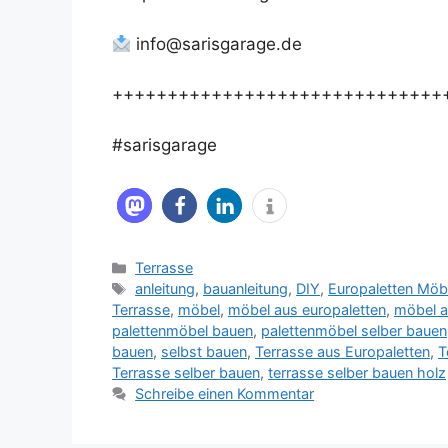
info@sarisgarage.de
++++++++++++++++++++++++++++++
#sarisgarage
Kategorien
Terrasse
Schlagwörter
anleitung
,
bauanleitung
,
DIY
,
Europaletten Möb
Terrasse
,
möbel
,
möbel aus europaletten
,
möbel a
palettenmöbel bauen
,
palettenmöbel selber bauen
bauen
,
selbst bauen
,
Terrasse aus Europaletten
,
T
Terrasse selber bauen
,
terrasse selber bauen holz
Schreibe einen Kommentar