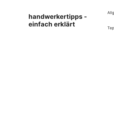
Zum
Inhalt
All
handwerkertipps -
springen
einfach erklärt
Tep