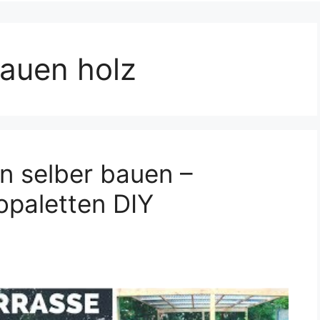
bauen holz
en selber bauen –
opaletten DIY