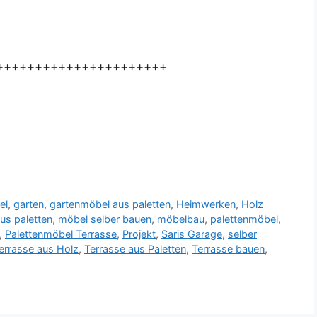
++++++++++++++++++++++
el
,
garten
,
gartenmöbel aus paletten
,
Heimwerken
,
Holz
us paletten
,
möbel selber bauen
,
möbelbau
,
palettenmöbel
,
,
Palettenmöbel Terrasse
,
Projekt
,
Saris Garage
,
selber
errasse aus Holz
,
Terrasse aus Paletten
,
Terrasse bauen
,