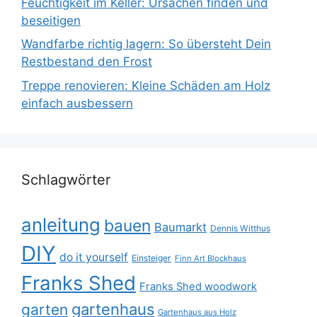
Feuchtigkeit im Keller: Ursachen finden und
beseitigen
Wandfarbe richtig lagern: So übersteht Dein
Restbestand den Frost
Treppe renovieren: Kleine Schäden am Holz
einfach ausbessern
Schlagwörter
anleitung
bauen
Baumarkt
Dennis Witthus
DIY
do it yourself
Einsteiger
Finn Art Blockhaus
Franks Shed
Franks Shed woodwork
gartenhaus
garten
Gartenhaus aus Holz