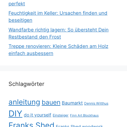
perfekt
Feuchtigkeit im Keller: Ursachen finden und
beseitigen
Wandfarbe richtig lagern: So übersteht Dein
Restbestand den Frost
Treppe renovieren: Kleine Schäden am Holz
einfach ausbessern
Schlagwörter
anleitung
bauen
Baumarkt
Dennis Witthus
DIY
do it yourself
Einsteiger
Finn Art Blockhaus
Franks Shed
Franks Shed woodwork