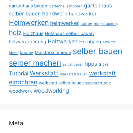
gartenhaus
gartenhaus bauen
Gartenhaus modern
selber bauen
handwerk
handwerker
Heimwerken
heimwerker
hobby
Holger Laudeley
holz
Holzhaus
Holzhaus selber bauen
Holzwerken
holzverarbeitung
Hornbach
how to
selber bauen
Meisterschmiede
kreativ
ideen
selber machen
tipps
tricks
selbst bauen
Werkstatt
werkstatt
Tutorial
werkstatt bauen
einrichten
werkstatt selber bauen
werkstatt tour
woodworking
woodwork
Meta