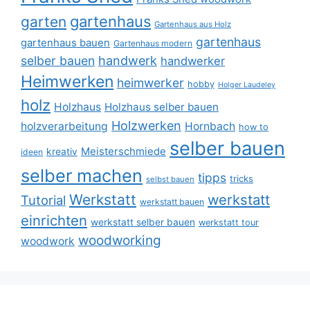
gartenhaus
garten
Gartenhaus aus Holz
gartenhaus
gartenhaus bauen
Gartenhaus modern
selber bauen
handwerk
handwerker
Heimwerken
heimwerker
hobby
Holger Laudeley
holz
Holzhaus
Holzhaus selber bauen
Holzwerken
holzverarbeitung
Hornbach
how to
selber bauen
Meisterschmiede
kreativ
ideen
selber machen
tipps
tricks
selbst bauen
Werkstatt
werkstatt
Tutorial
werkstatt bauen
einrichten
werkstatt selber bauen
werkstatt tour
woodworking
woodwork