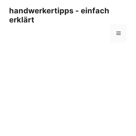
Zum
handwerkertipps - einfach
Inhalt
erklärt
springen
Menü