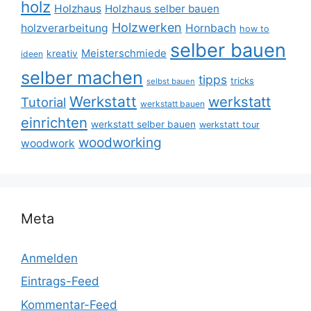
holz
Holzhaus
Holzhaus selber bauen
Holzwerken
holzverarbeitung
Hornbach
how to
selber bauen
Meisterschmiede
kreativ
ideen
selber machen
tipps
tricks
selbst bauen
Werkstatt
werkstatt
Tutorial
werkstatt bauen
einrichten
werkstatt selber bauen
werkstatt tour
woodworking
woodwork
Meta
Anmelden
Eintrags-Feed
Kommentar-Feed