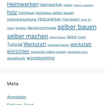
Heimwerken
heimwerker
hobby
Holger Laudeley
holz
Holzhaus
Holzhaus selber bauen
Holzwerken
holzverarbeitung
Hornbach
how to
selber bauen
Meisterschmiede
kreativ
ideen
selber machen
tipps
tricks
selbst bauen
Werkstatt
werkstatt
Tutorial
werkstatt bauen
einrichten
werkstatt selber bauen
werkstatt tour
woodworking
woodwork
Meta
Anmelden
Eintrags-Feed