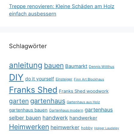
Treppe renovieren: Kleine Schäden am Holz
einfach ausbessern
Schlagwörter
anleitung
bauen
Baumarkt
Dennis Witthus
DIY
do it yourself
Einsteiger
Finn Art Blockhaus
Franks Shed
Franks Shed woodwork
gartenhaus
garten
Gartenhaus aus Holz
gartenhaus
gartenhaus bauen
Gartenhaus modern
selber bauen
handwerk
handwerker
Heimwerken
heimwerker
hobby
Holger Laudeley