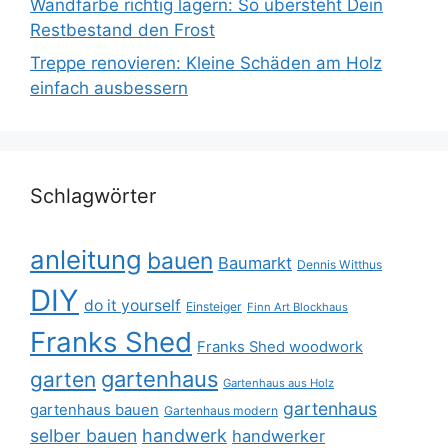
Wandfarbe richtig lagern: So übersteht Dein
Restbestand den Frost
Treppe renovieren: Kleine Schäden am Holz
einfach ausbessern
Schlagwörter
anleitung
bauen
Baumarkt
Dennis Witthus
DIY
do it yourself
Einsteiger
Finn Art Blockhaus
Franks Shed
Franks Shed woodwork
gartenhaus
garten
Gartenhaus aus Holz
gartenhaus
gartenhaus bauen
Gartenhaus modern
selber bauen
handwerk
handwerker