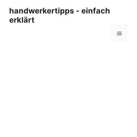
Zum
handwerkertipps - einfach
Inhalt
erklärt
springen
Menü