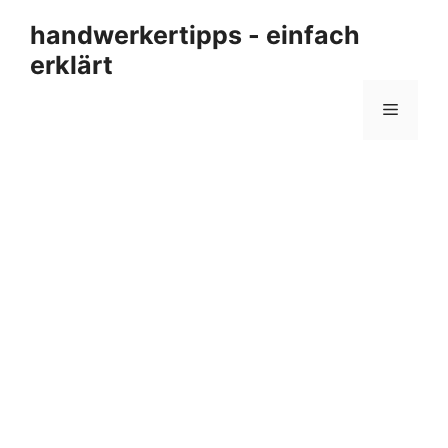
Zum
handwerkertipps - einfach
Inhalt
erklärt
springen
Menü