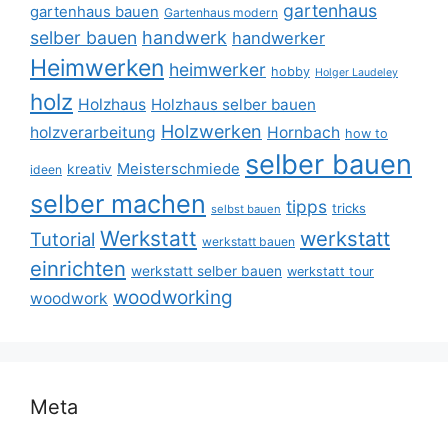
gartenhaus
gartenhaus bauen
Gartenhaus modern
selber bauen
handwerk
handwerker
Heimwerken
heimwerker
hobby
Holger Laudeley
holz
Holzhaus
Holzhaus selber bauen
Holzwerken
holzverarbeitung
Hornbach
how to
selber bauen
Meisterschmiede
kreativ
ideen
selber machen
tipps
tricks
selbst bauen
Werkstatt
werkstatt
Tutorial
werkstatt bauen
einrichten
werkstatt selber bauen
werkstatt tour
woodworking
woodwork
Meta