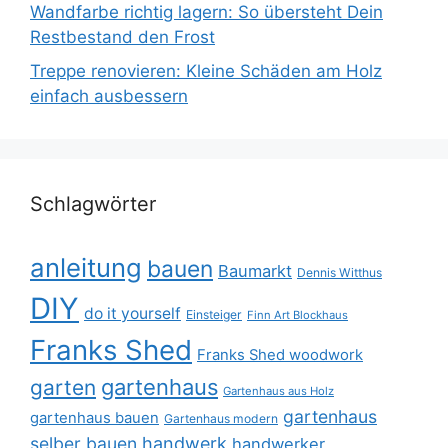
Wandfarbe richtig lagern: So übersteht Dein
Restbestand den Frost
Treppe renovieren: Kleine Schäden am Holz
einfach ausbessern
Schlagwörter
anleitung
bauen
Baumarkt
Dennis Witthus
DIY
do it yourself
Einsteiger
Finn Art Blockhaus
Franks Shed
Franks Shed woodwork
gartenhaus
garten
Gartenhaus aus Holz
gartenhaus
gartenhaus bauen
Gartenhaus modern
selber bauen
handwerk
handwerker