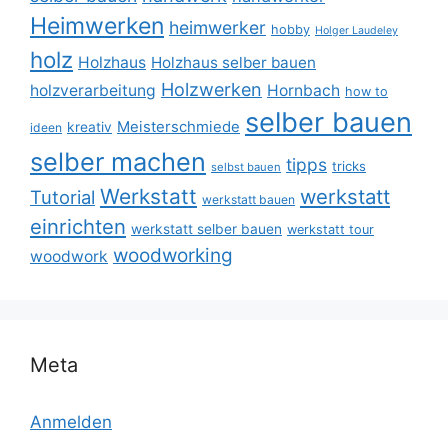
Heimwerken
heimwerker
hobby
Holger Laudeley
holz
Holzhaus
Holzhaus selber bauen
Holzwerken
holzverarbeitung
Hornbach
how to
selber bauen
Meisterschmiede
kreativ
ideen
selber machen
tipps
tricks
selbst bauen
Werkstatt
werkstatt
Tutorial
werkstatt bauen
einrichten
werkstatt selber bauen
werkstatt tour
woodworking
woodwork
Meta
Anmelden