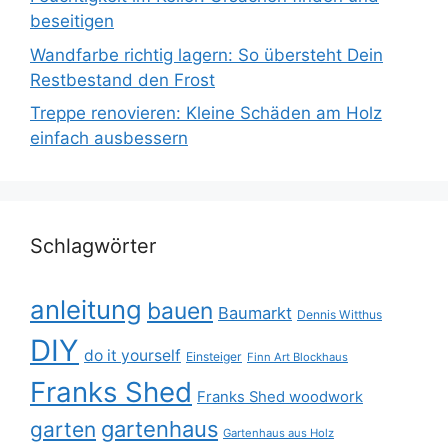
beseitigen
Wandfarbe richtig lagern: So übersteht Dein
Restbestand den Frost
Treppe renovieren: Kleine Schäden am Holz
einfach ausbessern
Schlagwörter
anleitung
bauen
Baumarkt
Dennis Witthus
DIY
do it yourself
Einsteiger
Finn Art Blockhaus
Franks Shed
Franks Shed woodwork
gartenhaus
garten
Gartenhaus aus Holz