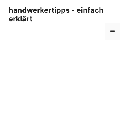
Zum
handwerkertipps - einfach
Inhalt
erklärt
springen
Menü