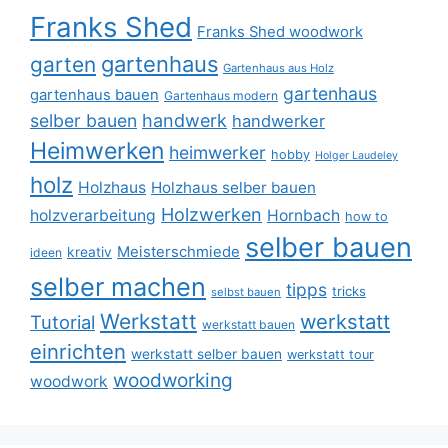
Franks Shed
Franks Shed woodwork
gartenhaus
garten
Gartenhaus aus Holz
gartenhaus
gartenhaus bauen
Gartenhaus modern
selber bauen
handwerk
handwerker
Heimwerken
heimwerker
hobby
Holger Laudeley
holz
Holzhaus
Holzhaus selber bauen
Holzwerken
holzverarbeitung
Hornbach
how to
selber bauen
Meisterschmiede
kreativ
ideen
selber machen
tipps
tricks
selbst bauen
Werkstatt
werkstatt
Tutorial
werkstatt bauen
einrichten
werkstatt selber bauen
werkstatt tour
woodworking
woodwork