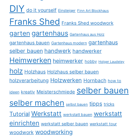
DIY
do it yourself
Einsteiger
Finn Art Blockhaus
Franks Shed
Franks Shed woodwork
gartenhaus
garten
Gartenhaus aus Holz
gartenhaus
gartenhaus bauen
Gartenhaus modern
selber bauen
handwerk
handwerker
Heimwerken
heimwerker
hobby
Holger Laudeley
holz
Holzhaus
Holzhaus selber bauen
Holzwerken
holzverarbeitung
Hornbach
how to
selber bauen
Meisterschmiede
kreativ
ideen
selber machen
tipps
tricks
selbst bauen
Werkstatt
werkstatt
Tutorial
werkstatt bauen
einrichten
werkstatt selber bauen
werkstatt tour
woodworking
woodwork