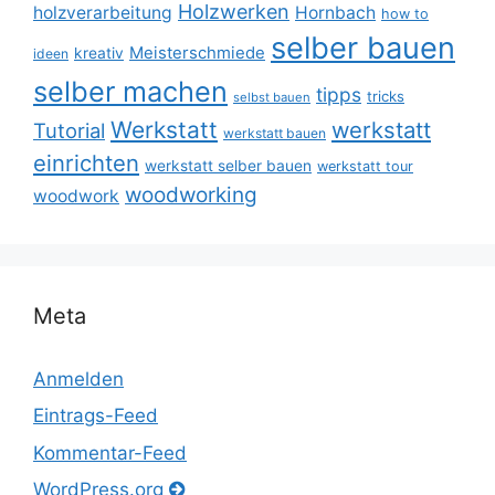
Holzwerken
holzverarbeitung
Hornbach
how to
selber bauen
Meisterschmiede
kreativ
ideen
selber machen
tipps
tricks
selbst bauen
Werkstatt
werkstatt
Tutorial
werkstatt bauen
einrichten
werkstatt selber bauen
werkstatt tour
woodworking
woodwork
Meta
Anmelden
Eintrags-Feed
Kommentar-Feed
WordPress.org