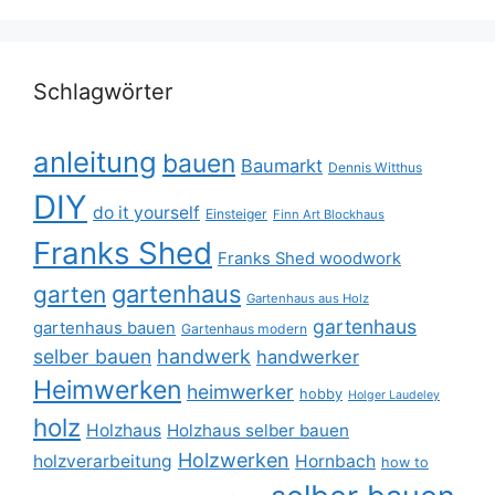
Schlagwörter
anleitung
bauen
Baumarkt
Dennis Witthus
DIY
do it yourself
Einsteiger
Finn Art Blockhaus
Franks Shed
Franks Shed woodwork
gartenhaus
garten
Gartenhaus aus Holz
gartenhaus
gartenhaus bauen
Gartenhaus modern
selber bauen
handwerk
handwerker
Heimwerken
heimwerker
hobby
Holger Laudeley
holz
Holzhaus
Holzhaus selber bauen
Holzwerken
holzverarbeitung
Hornbach
how to