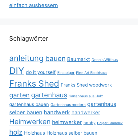
einfach ausbessern
Schlagwörter
anleitung
bauen
Baumarkt
Dennis Witthus
DIY
do it yourself
Einsteiger
Finn Art Blockhaus
Franks Shed
Franks Shed woodwork
gartenhaus
garten
Gartenhaus aus Holz
gartenhaus
gartenhaus bauen
Gartenhaus modern
selber bauen
handwerk
handwerker
Heimwerken
heimwerker
hobby
Holger Laudeley
holz
Holzhaus
Holzhaus selber bauen