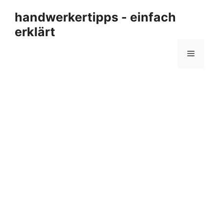
Zum
handwerkertipps - einfach
Inhalt
erklärt
springen
Menü