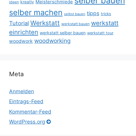
selber bauen
Meisterschmiede
kreativ
ideen
selber machen
tipps
tricks
selbst bauen
Werkstatt
werkstatt
Tutorial
werkstatt bauen
einrichten
werkstatt selber bauen
werkstatt tour
woodworking
woodwork
Meta
Anmelden
Eintrags-Feed
Kommentar-Feed
WordPress.org