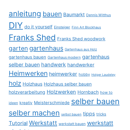
anleitung
bauen
Baumarkt
Dennis Witthus
DIY
do it yourself
Einsteiger
Finn Art Blockhaus
Franks Shed
Franks Shed woodwork
gartenhaus
garten
Gartenhaus aus Holz
gartenhaus
gartenhaus bauen
Gartenhaus modern
selber bauen
handwerk
handwerker
Heimwerken
heimwerker
hobby
Holger Laudeley
holz
Holzhaus
Holzhaus selber bauen
Holzwerken
holzverarbeitung
Hornbach
how to
selber bauen
Meisterschmiede
kreativ
ideen
selber machen
tipps
tricks
selbst bauen
Werkstatt
werkstatt
Tutorial
werkstatt bauen