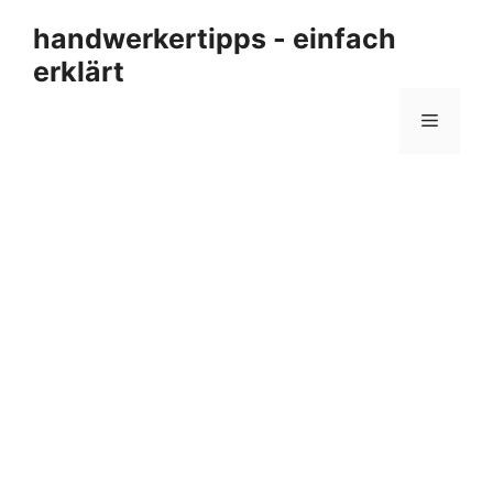
Zum
handwerkertipps - einfach
Inhalt
erklärt
springen
Menü