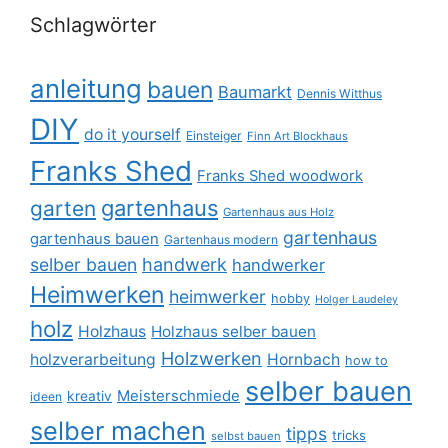
Schlagwörter
anleitung
bauen
Baumarkt
Dennis Witthus
DIY
do it yourself
Einsteiger
Finn Art Blockhaus
Franks Shed
Franks Shed woodwork
gartenhaus
garten
Gartenhaus aus Holz
gartenhaus
gartenhaus bauen
Gartenhaus modern
selber bauen
handwerk
handwerker
Heimwerken
heimwerker
hobby
Holger Laudeley
holz
Holzhaus
Holzhaus selber bauen
Holzwerken
holzverarbeitung
Hornbach
how to
selber bauen
Meisterschmiede
kreativ
ideen
selber machen
tipps
tricks
selbst bauen