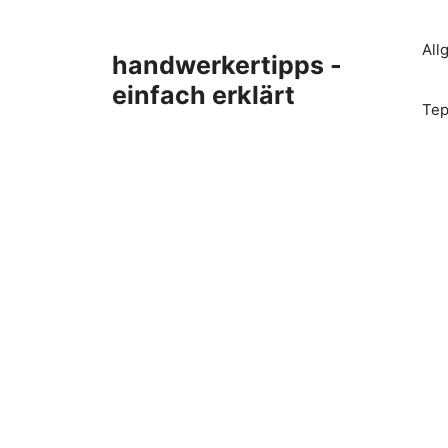
Zum
Inhalt
All
handwerkertipps -
springen
einfach erklärt
Tep