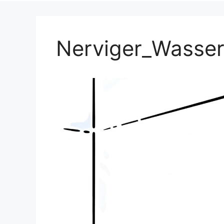
Nerviger_Wasse
Video-
Player