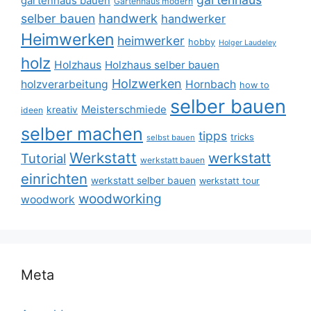
gartenhaus bauen
Gartenhaus modern
selber bauen
handwerk
handwerker
Heimwerken
heimwerker
hobby
Holger Laudeley
holz
Holzhaus
Holzhaus selber bauen
Holzwerken
holzverarbeitung
Hornbach
how to
selber bauen
Meisterschmiede
kreativ
ideen
selber machen
tipps
tricks
selbst bauen
Werkstatt
werkstatt
Tutorial
werkstatt bauen
einrichten
werkstatt selber bauen
werkstatt tour
woodworking
woodwork
Meta