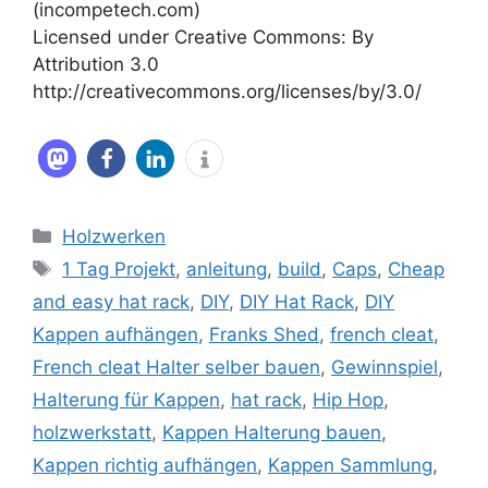
(incompetech.com)
Licensed under Creative Commons: By
Attribution 3.0
http://creativecommons.org/licenses/by/3.0/
Kategorien
Holzwerken
Schlagwörter
1 Tag Projekt
,
anleitung
,
build
,
Caps
,
Cheap
and easy hat rack
,
DIY
,
DIY Hat Rack
,
DIY
Kappen aufhängen
,
Franks Shed
,
french cleat
,
French cleat Halter selber bauen
,
Gewinnspiel
,
Halterung für Kappen
,
hat rack
,
Hip Hop
,
holzwerkstatt
,
Kappen Halterung bauen
,
Kappen richtig aufhängen
,
Kappen Sammlung
,