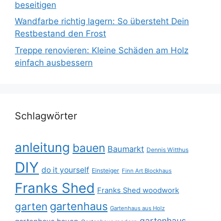
beseitigen
Wandfarbe richtig lagern: So übersteht Dein
Restbestand den Frost
Treppe renovieren: Kleine Schäden am Holz
einfach ausbessern
Schlagwörter
anleitung
bauen
Baumarkt
Dennis Witthus
DIY
do it yourself
Einsteiger
Finn Art Blockhaus
Franks Shed
Franks Shed woodwork
gartenhaus
garten
Gartenhaus aus Holz
gartenhaus