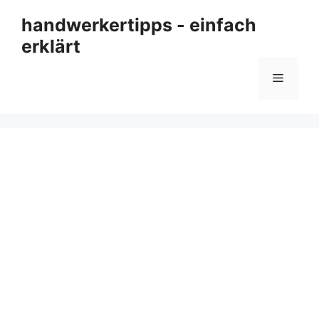
Zum
handwerkertipps - einfach
Inhalt
erklärt
springen
Menü