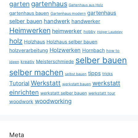
gartenhaus
garten
Gartenhaus aus Holz
gartenhaus
gartenhaus bauen
Gartenhaus modern
selber bauen
handwerk
handwerker
Heimwerken
heimwerker
hobby
Holger Laudeley
holz
Holzhaus
Holzhaus selber bauen
Holzwerken
holzverarbeitung
Hornbach
how to
selber bauen
Meisterschmiede
kreativ
ideen
selber machen
tipps
tricks
selbst bauen
Werkstatt
werkstatt
Tutorial
werkstatt bauen
einrichten
werkstatt selber bauen
werkstatt tour
woodworking
woodwork
Meta