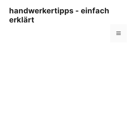
Zum
handwerkertipps - einfach
Inhalt
erklärt
springen
Menü