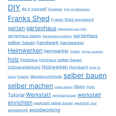
DIY
do it yourself
Einsteiger
Finn Art Blockhaus
Franks Shed
Franks Shed woodwork
gartenhaus
garten
Gartenhaus aus Holz
gartenhaus
gartenhaus bauen
Gartenhaus modern
selber bauen
handwerk
handwerker
Heimwerken
heimwerker
hobby
Holger Laudeley
holz
Holzhaus
Holzhaus selber bauen
Holzwerken
holzverarbeitung
Hornbach
how to
selber bauen
Meisterschmiede
kreativ
ideen
selber machen
tipps
tricks
selbst bauen
Werkstatt
werkstatt
Tutorial
werkstatt bauen
einrichten
werkstatt selber bauen
werkstatt tour
woodworking
woodwork