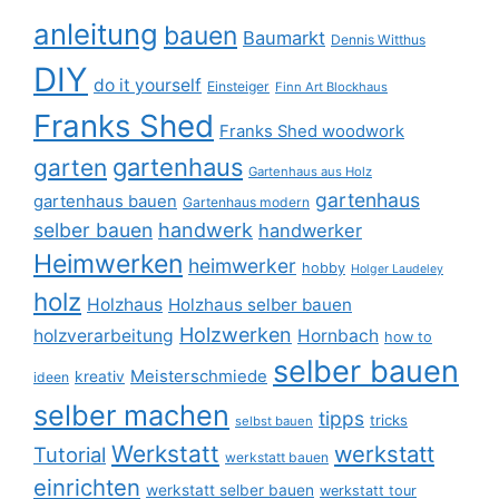
anleitung
bauen
Baumarkt
Dennis Witthus
DIY
do it yourself
Einsteiger
Finn Art Blockhaus
Franks Shed
Franks Shed woodwork
gartenhaus
garten
Gartenhaus aus Holz
gartenhaus
gartenhaus bauen
Gartenhaus modern
selber bauen
handwerk
handwerker
Heimwerken
heimwerker
hobby
Holger Laudeley
holz
Holzhaus
Holzhaus selber bauen
Holzwerken
holzverarbeitung
Hornbach
how to
selber bauen
Meisterschmiede
kreativ
ideen
selber machen
tipps
tricks
selbst bauen
Werkstatt
werkstatt
Tutorial
werkstatt bauen
einrichten
werkstatt selber bauen
werkstatt tour