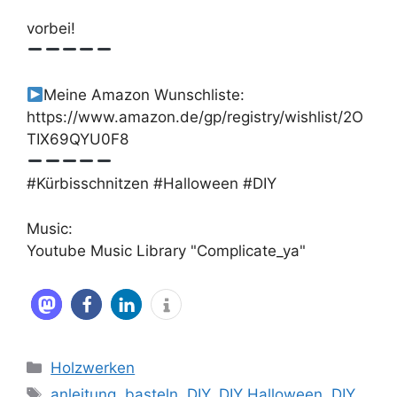
vorbei!
Meine Amazon Wunschliste:
https://www.amazon.de/gp/registry/wishlist/2O
TIX69QYU0F8
#Kürbisschnitzen #Halloween #DIY
Music:
Youtube Music Library "Complicate_ya"
Kategorien
Holzwerken
Schlagwörter
anleitung
,
basteln
,
DIY
,
DIY Halloween
,
DIY