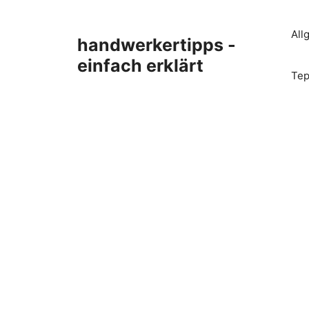
Zum
Inhalt
All
handwerkertipps -
springen
einfach erklärt
Tep