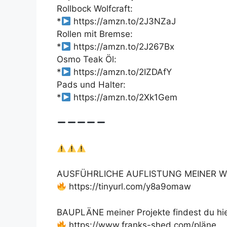
Rollbock Wolfcraft:
*
https://amzn.to/2J3NZaJ
Rollen mit Bremse:
*
https://amzn.to/2J267Bx
Osmo Teak Öl:
*
https://amzn.to/2IZDAfY
Pads und Halter:
*
https://amzn.to/2Xk1Gem
AUSFÜHRLICHE AUFLISTUNG MEINER W
https://tinyurl.com/y8a9omaw
BAUPLÄNE meiner Projekte findest du hie
https://www.franks-shed.com/pläne