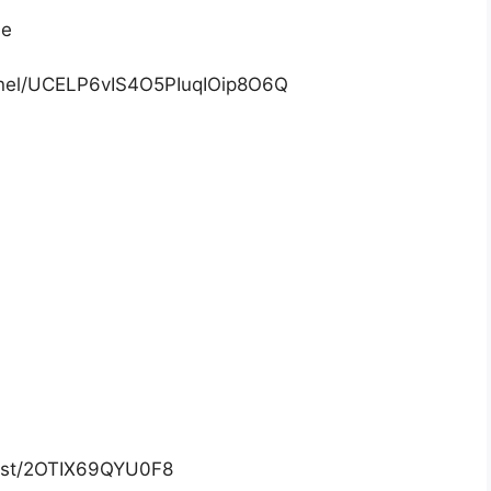
de
nnel/UCELP6vIS4O5PIuqIOip8O6Q
list/2OTIX69QYU0F8