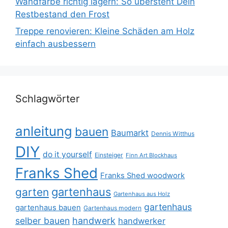
Wandfarbe richtig lagern: So übersteht Dein
Restbestand den Frost
Treppe renovieren: Kleine Schäden am Holz
einfach ausbessern
Schlagwörter
anleitung
bauen
Baumarkt
Dennis Witthus
DIY
do it yourself
Einsteiger
Finn Art Blockhaus
Franks Shed
Franks Shed woodwork
gartenhaus
garten
Gartenhaus aus Holz
gartenhaus
gartenhaus bauen
Gartenhaus modern
selber bauen
handwerk
handwerker