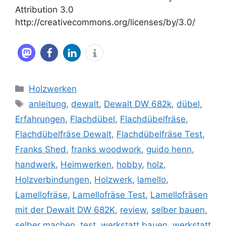
Attribution 3.0
http://creativecommons.org/licenses/by/3.0/
Kategorien
Holzwerken
Schlagwörter
anleitung
,
dewalt
,
Dewalt DW 682k
,
dübel
,
Erfahrungen
,
Flachdübel
,
Flachdübelfräse
,
Flachdübelfräse Dewalt
,
Flachdübelfräse Test
,
Franks Shed
,
franks woodwork
,
guido henn
,
handwerk
,
Heimwerken
,
hobby
,
holz
,
Holzverbindungen
,
Holzwerk
,
lamello
,
Lamellofräse
,
Lamellofräse Test
,
Lamellofräsen
mit der Dewalt DW 682K
,
review
,
selber bauen
,
selber machen
,
test
,
werkstatt bauen
,
werkstatt