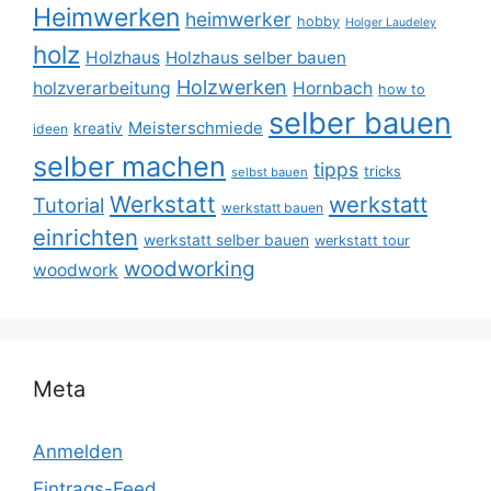
Heimwerken
heimwerker
hobby
Holger Laudeley
holz
Holzhaus
Holzhaus selber bauen
Holzwerken
holzverarbeitung
Hornbach
how to
selber bauen
Meisterschmiede
kreativ
ideen
selber machen
tipps
tricks
selbst bauen
Werkstatt
werkstatt
Tutorial
werkstatt bauen
einrichten
werkstatt selber bauen
werkstatt tour
woodworking
woodwork
Meta
Anmelden
Eintrags-Feed