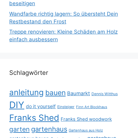
beseitigen
Wandfarbe richtig lagern: So übersteht Dein
Restbestand den Frost
Treppe renovieren: Kleine Schäden am Holz
einfach ausbessern
Schlagwörter
anleitung
bauen
Baumarkt
Dennis Witthus
DIY
do it yourself
Einsteiger
Finn Art Blockhaus
Franks Shed
Franks Shed woodwork
gartenhaus
garten
Gartenhaus aus Holz