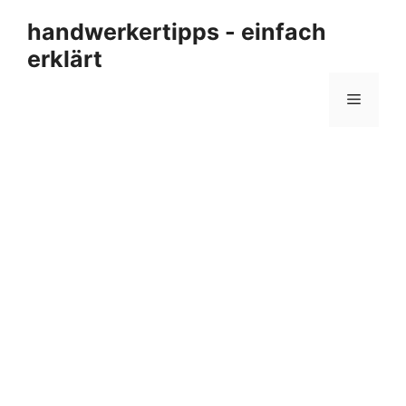
Zum
handwerkertipps - einfach
Inhalt
erklärt
springen
Menü