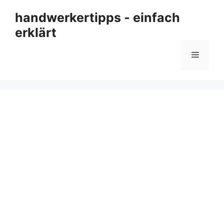
Zum
handwerkertipps - einfach
Inhalt
erklärt
springen
Menü