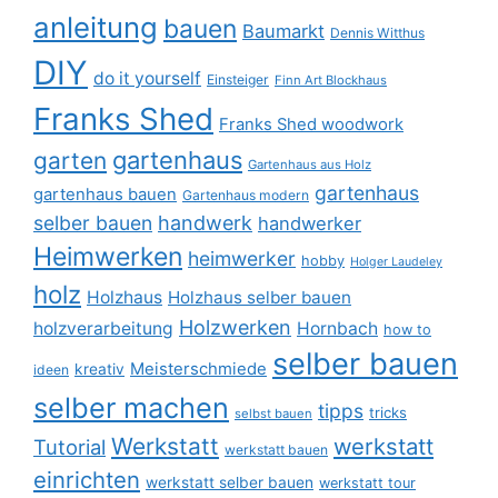
anleitung
bauen
Baumarkt
Dennis Witthus
DIY
do it yourself
Einsteiger
Finn Art Blockhaus
Franks Shed
Franks Shed woodwork
gartenhaus
garten
Gartenhaus aus Holz
gartenhaus
gartenhaus bauen
Gartenhaus modern
selber bauen
handwerk
handwerker
Heimwerken
heimwerker
hobby
Holger Laudeley
holz
Holzhaus
Holzhaus selber bauen
Holzwerken
holzverarbeitung
Hornbach
how to
selber bauen
Meisterschmiede
kreativ
ideen
selber machen
tipps
tricks
selbst bauen
Werkstatt
werkstatt
Tutorial
werkstatt bauen
einrichten
werkstatt selber bauen
werkstatt tour