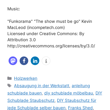
Music:
"Funkorama" "The show must be go" Kevin
MacLeod (incompetech.com)
Licensed under Creative Commons: By
Attribution 3.0
http://creativecommons.org/licenses/by/3.0/
Kategorien
Holzwerken
Schlagwörter
Absaugung in der Werkstatt
,
anleitung
schublade bauen
,
diy schublade möbelbau
,
DIY
Schublade Staubschutz
,
DIY Staubschutz für
jede Schublade selber bauen
,
Franks Shed
,