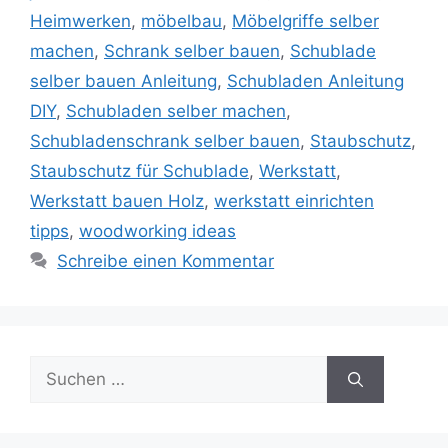
Heimwerken
,
möbelbau
,
Möbelgriffe selber
machen
,
Schrank selber bauen
,
Schublade
selber bauen Anleitung
,
Schubladen Anleitung
DIY
,
Schubladen selber machen
,
Schubladenschrank selber bauen
,
Staubschutz
,
Staubschutz für Schublade
,
Werkstatt
,
Werkstatt bauen Holz
,
werkstatt einrichten
tipps
,
woodworking ideas
Schreibe einen Kommentar
Suche
nach: