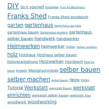
DIY
do it yourself
Einsteiger
Finn Art Blockhaus
Franks Shed
Franks Shed woodwork
gartenhaus
garten
Gartenhaus aus Holz
gartenhaus
gartenhaus bauen
Gartenhaus modern
selber bauen
handwerk
handwerker
Heimwerken
heimwerker
hobby
Holger Laudeley
holz
Holzhaus
Holzhaus selber bauen
Holzwerken
holzverarbeitung
Hornbach
how to
selber bauen
Meisterschmiede
kreativ
ideen
selber machen
tipps
tricks
selbst bauen
Werkstatt
werkstatt
Tutorial
werkstatt bauen
einrichten
werkstatt selber bauen
werkstatt tour
woodworking
woodwork