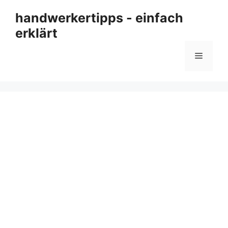
Zum
handwerkertipps - einfach
Inhalt
erklärt
springen
Menü