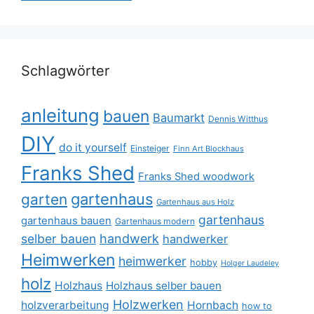
Schlagwörter
anleitung
bauen
Baumarkt
Dennis Witthus
DIY
do it yourself
Einsteiger
Finn Art Blockhaus
Franks Shed
Franks Shed woodwork
gartenhaus
garten
Gartenhaus aus Holz
gartenhaus
gartenhaus bauen
Gartenhaus modern
selber bauen
handwerk
handwerker
Heimwerken
heimwerker
hobby
Holger Laudeley
holz
Holzhaus
Holzhaus selber bauen
Holzwerken
holzverarbeitung
Hornbach
how to