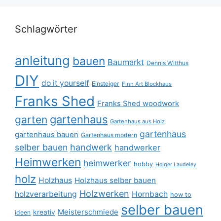
Schlagwörter
anleitung
bauen
Baumarkt
Dennis Witthus
DIY
do it yourself
Einsteiger
Finn Art Blockhaus
Franks Shed
Franks Shed woodwork
gartenhaus
garten
Gartenhaus aus Holz
gartenhaus
gartenhaus bauen
Gartenhaus modern
selber bauen
handwerk
handwerker
Heimwerken
heimwerker
hobby
Holger Laudeley
holz
Holzhaus
Holzhaus selber bauen
Holzwerken
holzverarbeitung
Hornbach
how to
selber bauen
Meisterschmiede
kreativ
ideen