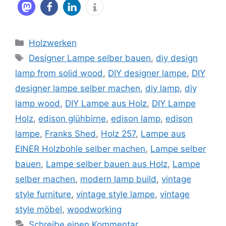
Kategorien
Holzwerken
Schlagwörter
Designer Lampe selber bauen
,
diy design
lamp from solid wood
,
DIY designer lampe
,
DIY
designer lampe selber machen
,
diy lamp
,
diy
lamp wood
,
DIY Lampe aus Holz
,
DIY Lampe
Holz
,
edison glühbirne
,
edison lamp
,
edison
lampe
,
Franks Shed
,
Holz 257
,
Lampe aus
EINER Holzbohle selber machen
,
Lampe selber
bauen
,
Lampe selber bauen aus Holz
,
Lampe
selber machen
,
modern lamp build
,
vintage
style furniture
,
vintage style lampe
,
vintage
style möbel
,
woodworking
Schreibe einen Kommentar