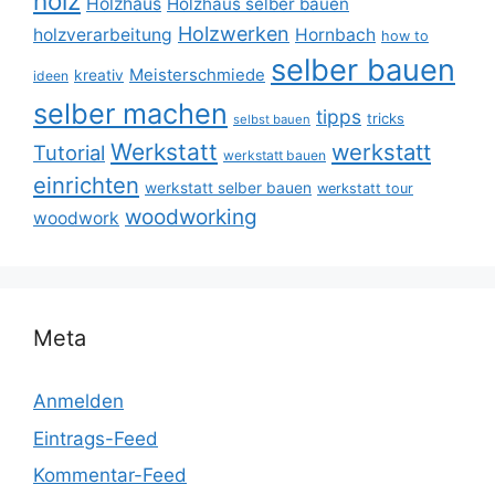
holz
Holzhaus
Holzhaus selber bauen
Holzwerken
holzverarbeitung
Hornbach
how to
selber bauen
Meisterschmiede
kreativ
ideen
selber machen
tipps
tricks
selbst bauen
Werkstatt
werkstatt
Tutorial
werkstatt bauen
einrichten
werkstatt selber bauen
werkstatt tour
woodworking
woodwork
Meta
Anmelden
Eintrags-Feed
Kommentar-Feed