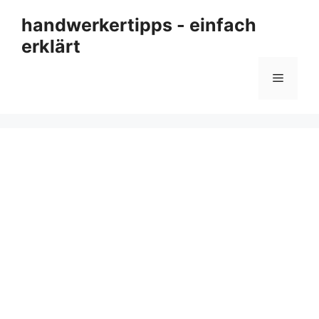
Zum
handwerkertipps - einfach
Inhalt
erklärt
springen
Menü