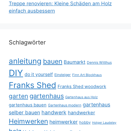
Treppe renovieren: Kleine Schäden am Holz
einfach ausbessern
Schlagwörter
anleitung
bauen
Baumarkt
Dennis Witthus
DIY
do it yourself
Einsteiger
Finn Art Blockhaus
Franks Shed
Franks Shed woodwork
gartenhaus
garten
Gartenhaus aus Holz
gartenhaus
gartenhaus bauen
Gartenhaus modern
selber bauen
handwerk
handwerker
Heimwerken
heimwerker
hobby
Holger Laudeley