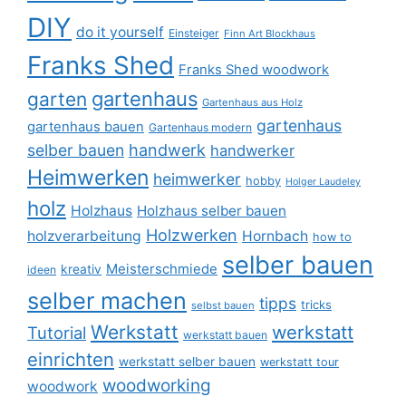
DIY
do it yourself
Einsteiger
Finn Art Blockhaus
Franks Shed
Franks Shed woodwork
gartenhaus
garten
Gartenhaus aus Holz
gartenhaus
gartenhaus bauen
Gartenhaus modern
selber bauen
handwerk
handwerker
Heimwerken
heimwerker
hobby
Holger Laudeley
holz
Holzhaus
Holzhaus selber bauen
Holzwerken
holzverarbeitung
Hornbach
how to
selber bauen
Meisterschmiede
kreativ
ideen
selber machen
tipps
tricks
selbst bauen
Werkstatt
werkstatt
Tutorial
werkstatt bauen
einrichten
werkstatt selber bauen
werkstatt tour
woodworking
woodwork