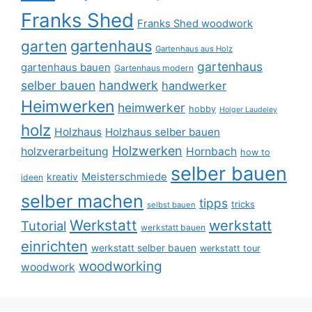
Franks Shed
Franks Shed woodwork
gartenhaus
garten
Gartenhaus aus Holz
gartenhaus
gartenhaus bauen
Gartenhaus modern
selber bauen
handwerk
handwerker
Heimwerken
heimwerker
hobby
Holger Laudeley
holz
Holzhaus
Holzhaus selber bauen
Holzwerken
holzverarbeitung
Hornbach
how to
selber bauen
Meisterschmiede
kreativ
ideen
selber machen
tipps
tricks
selbst bauen
Werkstatt
werkstatt
Tutorial
werkstatt bauen
einrichten
werkstatt selber bauen
werkstatt tour
woodworking
woodwork