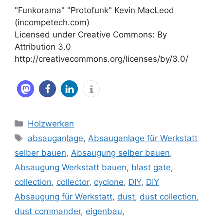
"Funkorama" "Protofunk" Kevin MacLeod
(incompetech.com)
Licensed under Creative Commons: By
Attribution 3.0
http://creativecommons.org/licenses/by/3.0/
Kategorien
Holzwerken
Schlagwörter
absauganlage
,
Absauganlage für Werkstatt
selber bauen
,
Absaugung selber bauen
,
Absaugung Werkstatt bauen
,
blast gate
,
collection
,
collector
,
cyclone
,
DIY
,
DIY
Absaugung für Werkstatt
,
dust
,
dust collection
,
dust commander
,
eigenbau
,