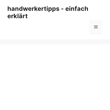
Zum
handwerkertipps - einfach
Inhalt
erklärt
springen
Menü