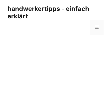
Zum
handwerkertipps - einfach
Inhalt
erklärt
springen
Menü