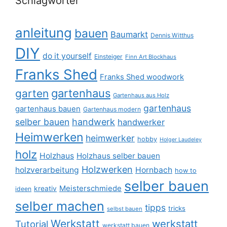
Schlagwörter
anleitung
bauen
Baumarkt
Dennis Witthus
DIY
do it yourself
Einsteiger
Finn Art Blockhaus
Franks Shed
Franks Shed woodwork
gartenhaus
garten
Gartenhaus aus Holz
gartenhaus
gartenhaus bauen
Gartenhaus modern
selber bauen
handwerk
handwerker
Heimwerken
heimwerker
hobby
Holger Laudeley
holz
Holzhaus
Holzhaus selber bauen
Holzwerken
holzverarbeitung
Hornbach
how to
selber bauen
Meisterschmiede
kreativ
ideen
selber machen
tipps
tricks
selbst bauen
Werkstatt
werkstatt
Tutorial
werkstatt bauen