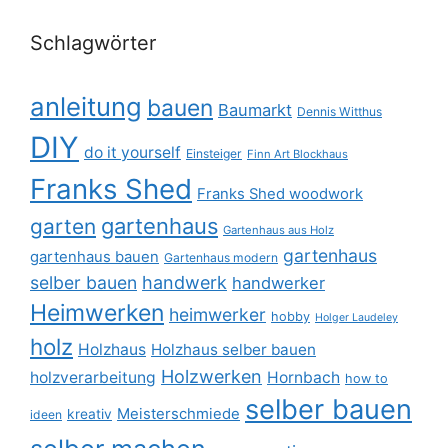
Schlagwörter
anleitung
bauen
Baumarkt
Dennis Witthus
DIY
do it yourself
Einsteiger
Finn Art Blockhaus
Franks Shed
Franks Shed woodwork
gartenhaus
garten
Gartenhaus aus Holz
gartenhaus
gartenhaus bauen
Gartenhaus modern
selber bauen
handwerk
handwerker
Heimwerken
heimwerker
hobby
Holger Laudeley
holz
Holzhaus
Holzhaus selber bauen
Holzwerken
holzverarbeitung
Hornbach
how to
selber bauen
Meisterschmiede
kreativ
ideen