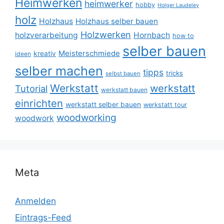
Heimwerken
heimwerker
hobby
Holger Laudeley
holz
Holzhaus
Holzhaus selber bauen
Holzwerken
holzverarbeitung
Hornbach
how to
selber bauen
Meisterschmiede
kreativ
ideen
selber machen
tipps
tricks
selbst bauen
Werkstatt
werkstatt
Tutorial
werkstatt bauen
einrichten
werkstatt selber bauen
werkstatt tour
woodworking
woodwork
Meta
Anmelden
Eintrags-Feed