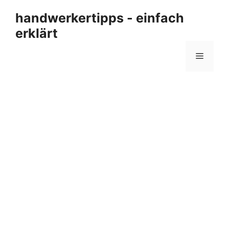
Zum
handwerkertipps - einfach
Inhalt
erklärt
springen
Menü