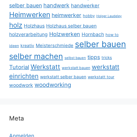
selber bauen
handwerk
handwerker
Heimwerken
heimwerker
hobby
Holger Laudeley
holz
Holzhaus
Holzhaus selber bauen
Holzwerken
holzverarbeitung
Hornbach
how to
selber bauen
Meisterschmiede
kreativ
ideen
selber machen
tipps
tricks
selbst bauen
Werkstatt
werkstatt
Tutorial
werkstatt bauen
einrichten
werkstatt selber bauen
werkstatt tour
woodworking
woodwork
Meta
Anmelden