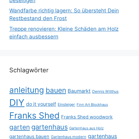
beseitigen
Wandfarbe richtig lagern: So übersteht Dein
Restbestand den Frost
Treppe renovieren: Kleine Schäden am Holz
einfach ausbessern
Schlagwörter
anleitung
bauen
Baumarkt
Dennis Witthus
DIY
do it yourself
Einsteiger
Finn Art Blockhaus
Franks Shed
Franks Shed woodwork
gartenhaus
garten
Gartenhaus aus Holz
gartenhaus
gartenhaus bauen
Gartenhaus modern