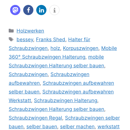
Kategorien
Holzwerken
Schlagwörter
bessey
,
Franks Shed
,
Halter für
Schraubzwingen
,
holz
,
Korpuszwingen
,
Mobile
360° Schraubzwingen Halterung
,
mobile
Schraubzwingen Halterung selber bauen
,
Schraubzwingen
,
Schraubzwingen
aufbewahren
,
Schraubzwingen aufbewahren
selber bauen
,
Schraubzwingen aufbewahren
Werkstatt
,
Schraubzwingen Halterung
,
Schraubzwingen Halterung selber bauen
,
Schraubzwingen Regal
,
Schraubzwingen selber
bauen
,
selber bauen
,
selber machen
,
werkstatt