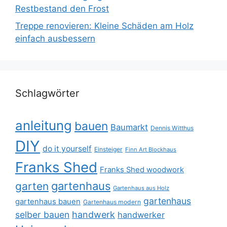
Restbestand den Frost
Treppe renovieren: Kleine Schäden am Holz
einfach ausbessern
Schlagwörter
anleitung
bauen
Baumarkt
Dennis Witthus
DIY
do it yourself
Einsteiger
Finn Art Blockhaus
Franks Shed
Franks Shed woodwork
gartenhaus
garten
Gartenhaus aus Holz
gartenhaus
gartenhaus bauen
Gartenhaus modern
selber bauen
handwerk
handwerker