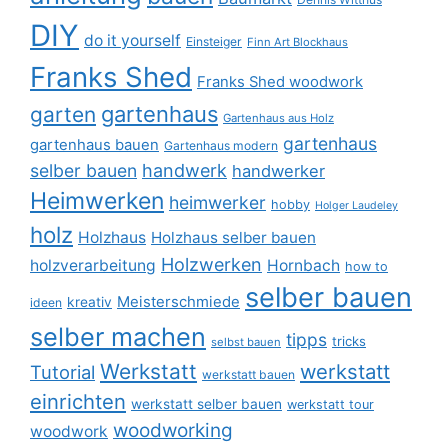
DIY
do it yourself
Einsteiger
Finn Art Blockhaus
Franks Shed
Franks Shed woodwork
gartenhaus
garten
Gartenhaus aus Holz
gartenhaus
gartenhaus bauen
Gartenhaus modern
selber bauen
handwerk
handwerker
Heimwerken
heimwerker
hobby
Holger Laudeley
holz
Holzhaus
Holzhaus selber bauen
Holzwerken
holzverarbeitung
Hornbach
how to
selber bauen
Meisterschmiede
kreativ
ideen
selber machen
tipps
tricks
selbst bauen
Werkstatt
werkstatt
Tutorial
werkstatt bauen
einrichten
werkstatt selber bauen
werkstatt tour
woodworking
woodwork