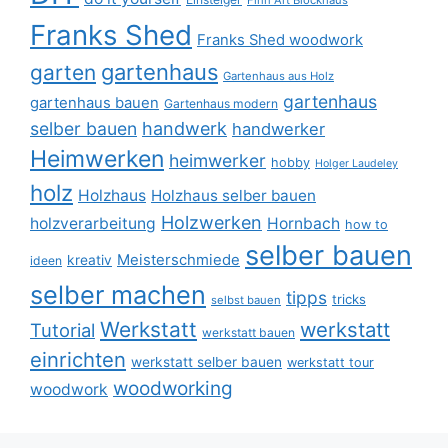
Finn Art Blockhaus
Franks Shed
Franks Shed woodwork
gartenhaus
garten
Gartenhaus aus Holz
gartenhaus
gartenhaus bauen
Gartenhaus modern
selber bauen
handwerk
handwerker
Heimwerken
heimwerker
hobby
Holger Laudeley
holz
Holzhaus
Holzhaus selber bauen
Holzwerken
holzverarbeitung
Hornbach
how to
selber bauen
Meisterschmiede
kreativ
ideen
selber machen
tipps
tricks
selbst bauen
Werkstatt
werkstatt
Tutorial
werkstatt bauen
einrichten
werkstatt selber bauen
werkstatt tour
woodworking
woodwork