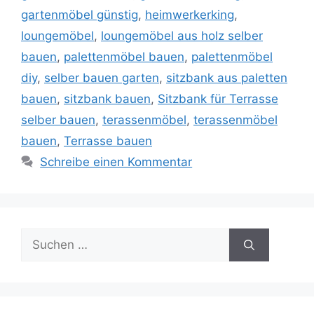
gartenmöbel günstig
,
heimwerkerking
,
loungemöbel
,
loungemöbel aus holz selber
bauen
,
palettenmöbel bauen
,
palettenmöbel
diy
,
selber bauen garten
,
sitzbank aus paletten
bauen
,
sitzbank bauen
,
Sitzbank für Terrasse
selber bauen
,
terassenmöbel
,
terassenmöbel
bauen
,
Terrasse bauen
Schreibe einen Kommentar
Suche
nach: