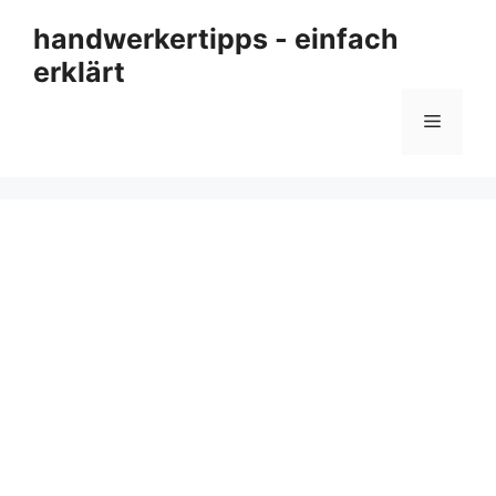
Zum
handwerkertipps - einfach
Inhalt
erklärt
springen
Menü