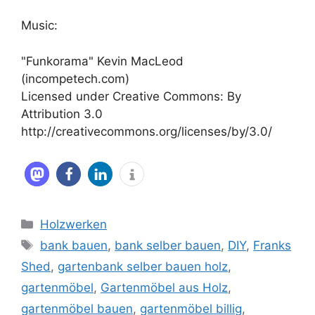
Music:
"Funkorama" Kevin MacLeod
(incompetech.com)
Licensed under Creative Commons: By
Attribution 3.0
http://creativecommons.org/licenses/by/3.0/
Kategorien
Holzwerken
Schlagwörter
bank bauen
,
bank selber bauen
,
DIY
,
Franks
Shed
,
gartenbank selber bauen holz
,
gartenmöbel
,
Gartenmöbel aus Holz
,
gartenmöbel bauen
,
gartenmöbel billig
,