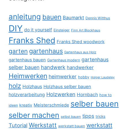
anleitung
bauen
Baumarkt
Dennis Witthus
DIY
do it yourself
Einsteiger
Finn Art Blockhaus
Franks Shed
Franks Shed woodwork
gartenhaus
garten
Gartenhaus aus Holz
gartenhaus
gartenhaus bauen
Gartenhaus modern
selber bauen
handwerk
handwerker
Heimwerken
heimwerker
hobby
Holger Laudeley
holz
Holzhaus
Holzhaus selber bauen
Holzwerken
holzverarbeitung
Hornbach
how to
selber bauen
Meisterschmiede
kreativ
ideen
selber machen
tipps
tricks
selbst bauen
Werkstatt
werkstatt
Tutorial
werkstatt bauen