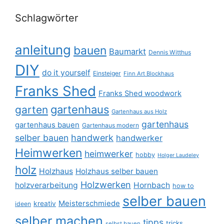
Schlagwörter
anleitung
bauen
Baumarkt
Dennis Witthus
DIY
do it yourself
Einsteiger
Finn Art Blockhaus
Franks Shed
Franks Shed woodwork
gartenhaus
garten
Gartenhaus aus Holz
gartenhaus
gartenhaus bauen
Gartenhaus modern
selber bauen
handwerk
handwerker
Heimwerken
heimwerker
hobby
Holger Laudeley
holz
Holzhaus
Holzhaus selber bauen
Holzwerken
holzverarbeitung
Hornbach
how to
selber bauen
Meisterschmiede
kreativ
ideen
selber machen
tipps
tricks
selbst bauen