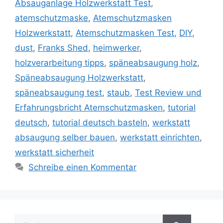
Absauganlage Holzwerkstatt Test
,
atemschutzmaske
,
Atemschutzmasken
Holzwerkstatt
,
Atemschutzmasken Test
,
DIY
,
dust
,
Franks Shed
,
heimwerker
,
holzverarbeitung tipps
,
späneabsaugung holz
,
Späneabsaugung Holzwerkstatt
,
späneabsaugung test
,
staub
,
Test Review und
Erfahrungsbricht Atemschutzmasken
,
tutorial
deutsch
,
tutorial deutsch basteln
,
werkstatt
absaugung selber bauen
,
werkstatt einrichten
,
werkstatt sicherheit
Schreibe einen Kommentar
Suche