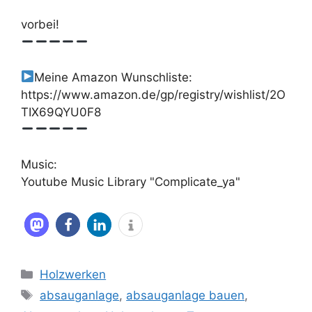
vorbei!
Meine Amazon Wunschliste:
https://www.amazon.de/gp/registry/wishlist/2O
TIX69QYU0F8
Music:
Youtube Music Library "Complicate_ya"
Kategorien
Holzwerken
Schlagwörter
absauganlage
,
absauganlage bauen
,