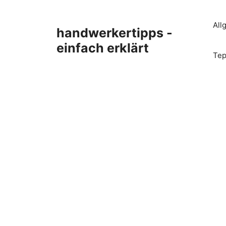
Zum
Inhalt
All
handwerkertipps -
springen
einfach erklärt
Tep