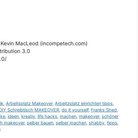
y" Kevin MacLeod (incompetech.com)
ribution 3.0
.0/
ik
,
Arbeitsplatz Makeover
,
Arbeitzplatz einrichten tipps
,
DIY Schreibtisch MAKEOVER
,
do it yourself
,
Franks Shed
,
ake
,
ideen
,
kreativ
,
life hacks
,
machen
,
makeover
,
schöner
ch makeover
,
selber bauen
,
selber machen
,
shabby
,
tipps
,
g