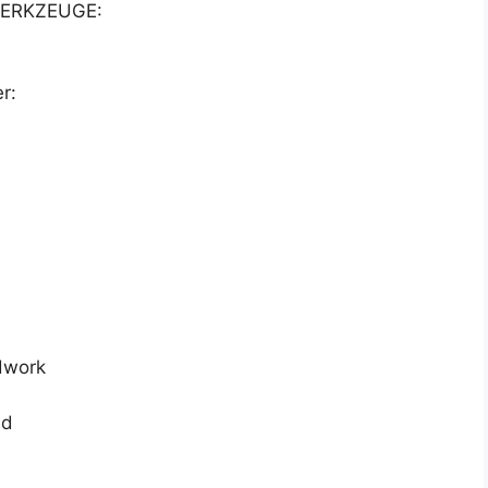
ERKZEUGE:
r:
dwork
ed