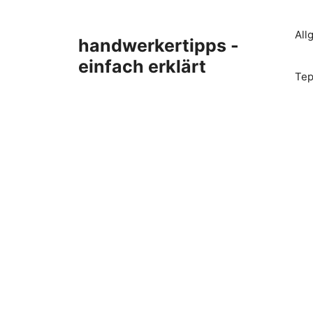
Zum
Inhalt
All
handwerkertipps -
springen
einfach erklärt
Tep