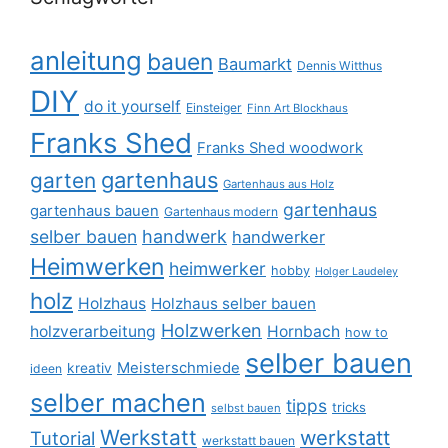
anleitung
bauen
Baumarkt
Dennis Witthus
DIY
do it yourself
Einsteiger
Finn Art Blockhaus
Franks Shed
Franks Shed woodwork
gartenhaus
garten
Gartenhaus aus Holz
gartenhaus
gartenhaus bauen
Gartenhaus modern
selber bauen
handwerk
handwerker
Heimwerken
heimwerker
hobby
Holger Laudeley
holz
Holzhaus
Holzhaus selber bauen
Holzwerken
holzverarbeitung
Hornbach
how to
selber bauen
Meisterschmiede
kreativ
ideen
selber machen
tipps
tricks
selbst bauen
Werkstatt
werkstatt
Tutorial
werkstatt bauen