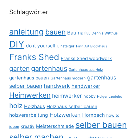
Schlagwörter
anleitung
bauen
Baumarkt
Dennis Witthus
DIY
do it yourself
Einsteiger
Finn Art Blockhaus
Franks Shed
Franks Shed woodwork
gartenhaus
garten
Gartenhaus aus Holz
gartenhaus
gartenhaus bauen
Gartenhaus modern
selber bauen
handwerk
handwerker
Heimwerken
heimwerker
hobby
Holger Laudeley
holz
Holzhaus
Holzhaus selber bauen
Holzwerken
holzverarbeitung
Hornbach
how to
selber bauen
Meisterschmiede
kreativ
ideen
selber machen
tipps