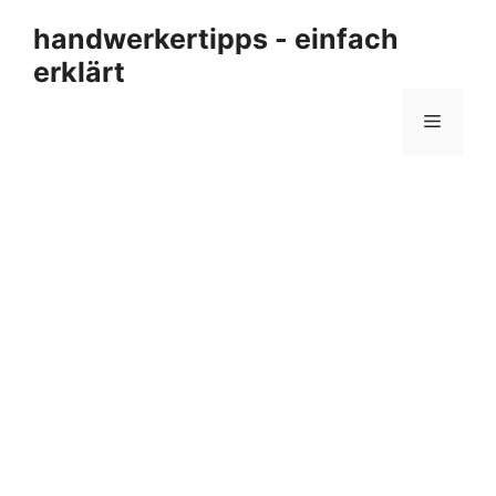
Zum
handwerkertipps - einfach
Inhalt
erklärt
springen
Menü