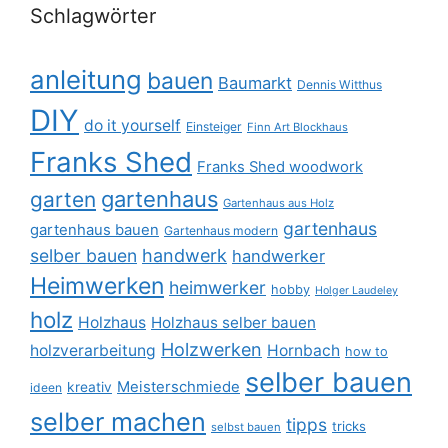
Schlagwörter
anleitung
bauen
Baumarkt
Dennis Witthus
DIY
do it yourself
Einsteiger
Finn Art Blockhaus
Franks Shed
Franks Shed woodwork
gartenhaus
garten
Gartenhaus aus Holz
gartenhaus
gartenhaus bauen
Gartenhaus modern
selber bauen
handwerk
handwerker
Heimwerken
heimwerker
hobby
Holger Laudeley
holz
Holzhaus
Holzhaus selber bauen
Holzwerken
holzverarbeitung
Hornbach
how to
selber bauen
Meisterschmiede
kreativ
ideen
selber machen
tipps
tricks
selbst bauen