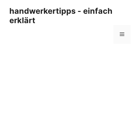
Zum
handwerkertipps - einfach
Inhalt
erklärt
springen
Menü