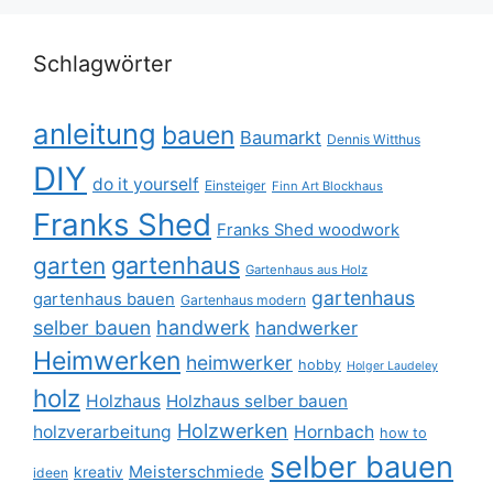
Schlagwörter
anleitung
bauen
Baumarkt
Dennis Witthus
DIY
do it yourself
Einsteiger
Finn Art Blockhaus
Franks Shed
Franks Shed woodwork
gartenhaus
garten
Gartenhaus aus Holz
gartenhaus
gartenhaus bauen
Gartenhaus modern
selber bauen
handwerk
handwerker
Heimwerken
heimwerker
hobby
Holger Laudeley
holz
Holzhaus
Holzhaus selber bauen
Holzwerken
holzverarbeitung
Hornbach
how to
selber bauen
Meisterschmiede
kreativ
ideen