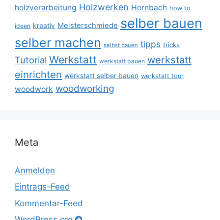
Holzwerken
holzverarbeitung
Hornbach
how to
selber bauen
Meisterschmiede
kreativ
ideen
selber machen
tipps
tricks
selbst bauen
Werkstatt
werkstatt
Tutorial
werkstatt bauen
einrichten
werkstatt selber bauen
werkstatt tour
woodworking
woodwork
Meta
Anmelden
Eintrags-Feed
Kommentar-Feed
WordPress.org