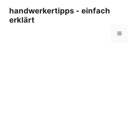
Zum
handwerkertipps - einfach
Inhalt
erklärt
springen
Menü