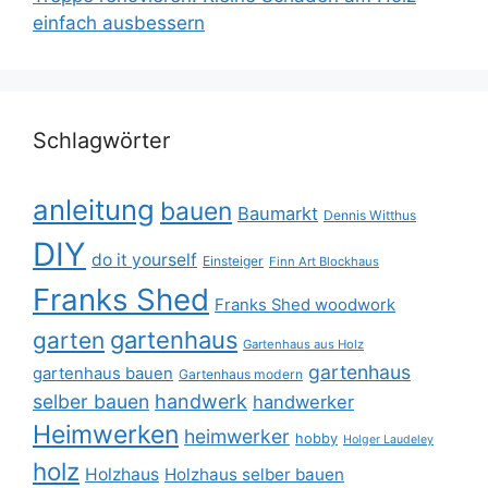
einfach ausbessern
Schlagwörter
anleitung
bauen
Baumarkt
Dennis Witthus
DIY
do it yourself
Einsteiger
Finn Art Blockhaus
Franks Shed
Franks Shed woodwork
gartenhaus
garten
Gartenhaus aus Holz
gartenhaus
gartenhaus bauen
Gartenhaus modern
selber bauen
handwerk
handwerker
Heimwerken
heimwerker
hobby
Holger Laudeley
holz
Holzhaus
Holzhaus selber bauen