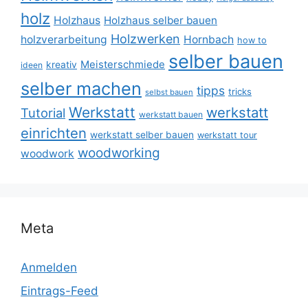
holz
Holzhaus
Holzhaus selber bauen
Holzwerken
holzverarbeitung
Hornbach
how to
selber bauen
Meisterschmiede
kreativ
ideen
selber machen
tipps
tricks
selbst bauen
Werkstatt
werkstatt
Tutorial
werkstatt bauen
einrichten
werkstatt selber bauen
werkstatt tour
woodworking
woodwork
Meta
Anmelden
Eintrags-Feed