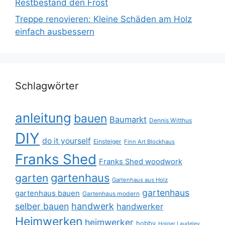
Restbestand den Frost
Treppe renovieren: Kleine Schäden am Holz
einfach ausbessern
Schlagwörter
anleitung
bauen
Baumarkt
Dennis Witthus
DIY
do it yourself
Einsteiger
Finn Art Blockhaus
Franks Shed
Franks Shed woodwork
gartenhaus
garten
Gartenhaus aus Holz
gartenhaus
gartenhaus bauen
Gartenhaus modern
selber bauen
handwerk
handwerker
Heimwerken
heimwerker
hobby
Holger Laudeley