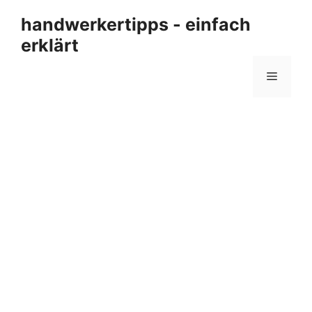
Zum
handwerkertipps - einfach
Inhalt
erklärt
springen
Menü