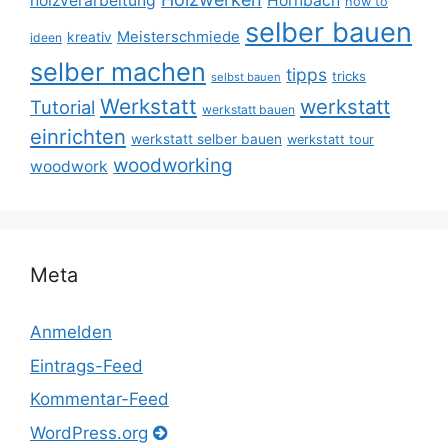
holzverarbeitung
Hornbach
how to
selber bauen
Meisterschmiede
kreativ
ideen
selber machen
tipps
tricks
selbst bauen
Werkstatt
werkstatt
Tutorial
werkstatt bauen
einrichten
werkstatt selber bauen
werkstatt tour
woodworking
woodwork
Meta
Anmelden
Eintrags-Feed
Kommentar-Feed
WordPress.org