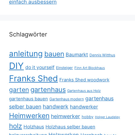
einfach ausbessern
Schlagwörter
anleitung
bauen
Baumarkt
Dennis Witthus
DIY
do it yourself
Einsteiger
Finn Art Blockhaus
Franks Shed
Franks Shed woodwork
gartenhaus
garten
Gartenhaus aus Holz
gartenhaus
gartenhaus bauen
Gartenhaus modern
selber bauen
handwerk
handwerker
Heimwerken
heimwerker
hobby
Holger Laudeley
holz
Holzhaus
Holzhaus selber bauen
Holzwerken