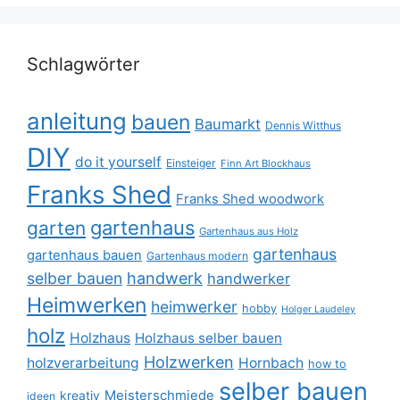
Schlagwörter
anleitung
bauen
Baumarkt
Dennis Witthus
DIY
do it yourself
Einsteiger
Finn Art Blockhaus
Franks Shed
Franks Shed woodwork
gartenhaus
garten
Gartenhaus aus Holz
gartenhaus
gartenhaus bauen
Gartenhaus modern
selber bauen
handwerk
handwerker
Heimwerken
heimwerker
hobby
Holger Laudeley
holz
Holzhaus
Holzhaus selber bauen
Holzwerken
holzverarbeitung
Hornbach
how to
selber bauen
Meisterschmiede
kreativ
ideen