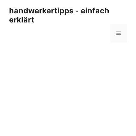
Zum
handwerkertipps - einfach
Inhalt
erklärt
springen
Menü