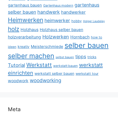
gartenhaus
gartenhaus bauen
Gartenhaus modern
selber bauen
handwerk
handwerker
Heimwerken
heimwerker
hobby
Holger Laudeley
holz
Holzhaus
Holzhaus selber bauen
Holzwerken
holzverarbeitung
Hornbach
how to
selber bauen
Meisterschmiede
kreativ
ideen
selber machen
tipps
tricks
selbst bauen
Werkstatt
werkstatt
Tutorial
werkstatt bauen
einrichten
werkstatt selber bauen
werkstatt tour
woodworking
woodwork
Meta