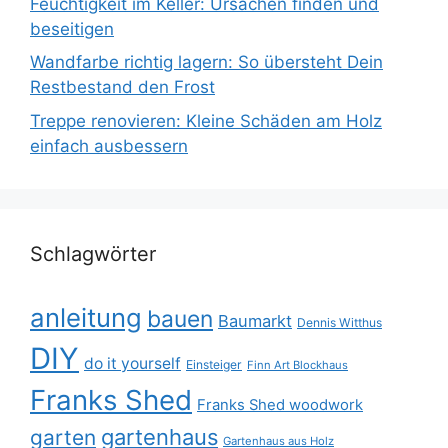
Feuchtigkeit im Keller: Ursachen finden und
beseitigen
Wandfarbe richtig lagern: So übersteht Dein
Restbestand den Frost
Treppe renovieren: Kleine Schäden am Holz
einfach ausbessern
Schlagwörter
anleitung
bauen
Baumarkt
Dennis Witthus
DIY
do it yourself
Einsteiger
Finn Art Blockhaus
Franks Shed
Franks Shed woodwork
gartenhaus
garten
Gartenhaus aus Holz