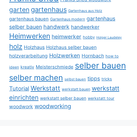
gartenhaus
garten
Gartenhaus aus Holz
gartenhaus
gartenhaus bauen
Gartenhaus modern
selber bauen
handwerk
handwerker
Heimwerken
heimwerker
hobby
Holger Laudeley
holz
Holzhaus
Holzhaus selber bauen
Holzwerken
holzverarbeitung
Hornbach
how to
selber bauen
Meisterschmiede
kreativ
ideen
selber machen
tipps
tricks
selbst bauen
Werkstatt
werkstatt
Tutorial
werkstatt bauen
einrichten
werkstatt selber bauen
werkstatt tour
woodworking
woodwork