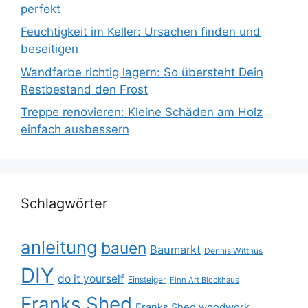
perfekt
Feuchtigkeit im Keller: Ursachen finden und
beseitigen
Wandfarbe richtig lagern: So übersteht Dein
Restbestand den Frost
Treppe renovieren: Kleine Schäden am Holz
einfach ausbessern
Schlagwörter
anleitung
bauen
Baumarkt
Dennis Witthus
DIY
do it yourself
Einsteiger
Finn Art Blockhaus
Franks Shed
Franks Shed woodwork