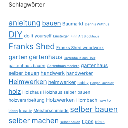
Schlagwörter
anleitung
bauen
Baumarkt
Dennis Witthus
DIY
do it yourself
Einsteiger
Finn Art Blockhaus
Franks Shed
Franks Shed woodwork
gartenhaus
garten
Gartenhaus aus Holz
gartenhaus
gartenhaus bauen
Gartenhaus modern
selber bauen
handwerk
handwerker
Heimwerken
heimwerker
hobby
Holger Laudeley
holz
Holzhaus
Holzhaus selber bauen
Holzwerken
holzverarbeitung
Hornbach
how to
selber bauen
Meisterschmiede
kreativ
ideen
selber machen
tipps
tricks
selbst bauen