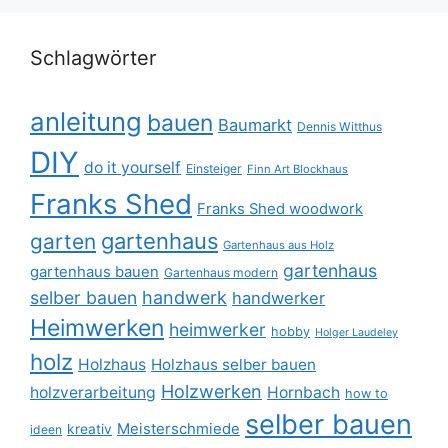
Schlagwörter
anleitung
bauen
Baumarkt
Dennis Witthus
DIY
do it yourself
Einsteiger
Finn Art Blockhaus
Franks Shed
Franks Shed woodwork
gartenhaus
garten
Gartenhaus aus Holz
gartenhaus
gartenhaus bauen
Gartenhaus modern
selber bauen
handwerk
handwerker
Heimwerken
heimwerker
hobby
Holger Laudeley
holz
Holzhaus
Holzhaus selber bauen
Holzwerken
holzverarbeitung
Hornbach
how to
selber bauen
Meisterschmiede
kreativ
ideen