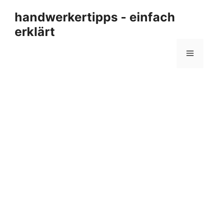
Zum
handwerkertipps - einfach
Inhalt
erklärt
springen
Menü