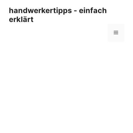
Zum
handwerkertipps - einfach
Inhalt
erklärt
springen
Menü