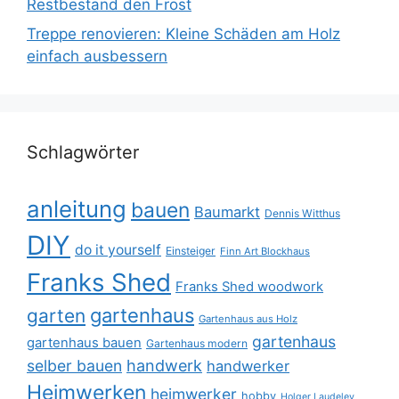
Restbestand den Frost
Treppe renovieren: Kleine Schäden am Holz
einfach ausbessern
Schlagwörter
anleitung
bauen
Baumarkt
Dennis Witthus
DIY
do it yourself
Einsteiger
Finn Art Blockhaus
Franks Shed
Franks Shed woodwork
gartenhaus
garten
Gartenhaus aus Holz
gartenhaus
gartenhaus bauen
Gartenhaus modern
selber bauen
handwerk
handwerker
Heimwerken
heimwerker
hobby
Holger Laudeley