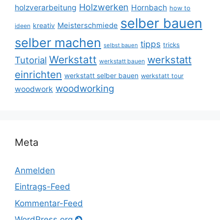
Holzwerken
holzverarbeitung
Hornbach
how to
selber bauen
Meisterschmiede
kreativ
ideen
selber machen
tipps
tricks
selbst bauen
Werkstatt
werkstatt
Tutorial
werkstatt bauen
einrichten
werkstatt selber bauen
werkstatt tour
woodworking
woodwork
Meta
Anmelden
Eintrags-Feed
Kommentar-Feed
WordPress.org