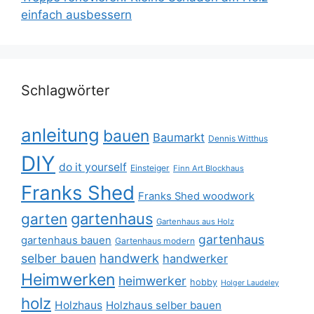
einfach ausbessern
Schlagwörter
anleitung
bauen
Baumarkt
Dennis Witthus
DIY
do it yourself
Einsteiger
Finn Art Blockhaus
Franks Shed
Franks Shed woodwork
gartenhaus
garten
Gartenhaus aus Holz
gartenhaus
gartenhaus bauen
Gartenhaus modern
selber bauen
handwerk
handwerker
Heimwerken
heimwerker
hobby
Holger Laudeley
holz
Holzhaus
Holzhaus selber bauen