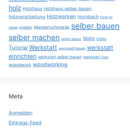
holz
Holzhaus
Holzhaus selber bauen
Holzwerken
holzverarbeitung
Hornbach
how to
selber bauen
Meisterschmiede
kreativ
ideen
selber machen
tipps
tricks
selbst bauen
Werkstatt
werkstatt
Tutorial
werkstatt bauen
einrichten
werkstatt selber bauen
werkstatt tour
woodworking
woodwork
Meta
Anmelden
Eintrags-Feed