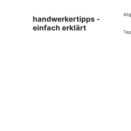
Zum
Inhalt
All
handwerkertipps -
springen
einfach erklärt
Tep