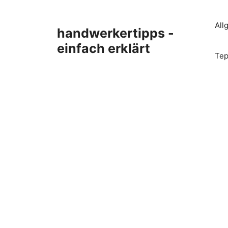
Zum
Inhalt
All
handwerkertipps -
springen
einfach erklärt
Tep