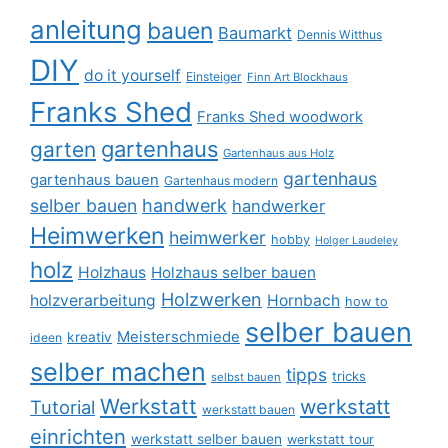
anleitung
bauen
Baumarkt
Dennis Witthus
DIY
do it yourself
Einsteiger
Finn Art Blockhaus
Franks Shed
Franks Shed woodwork
gartenhaus
garten
Gartenhaus aus Holz
gartenhaus
gartenhaus bauen
Gartenhaus modern
selber bauen
handwerk
handwerker
Heimwerken
heimwerker
hobby
Holger Laudeley
holz
Holzhaus
Holzhaus selber bauen
Holzwerken
holzverarbeitung
Hornbach
how to
selber bauen
Meisterschmiede
kreativ
ideen
selber machen
tipps
tricks
selbst bauen
Werkstatt
werkstatt
Tutorial
werkstatt bauen
einrichten
werkstatt selber bauen
werkstatt tour