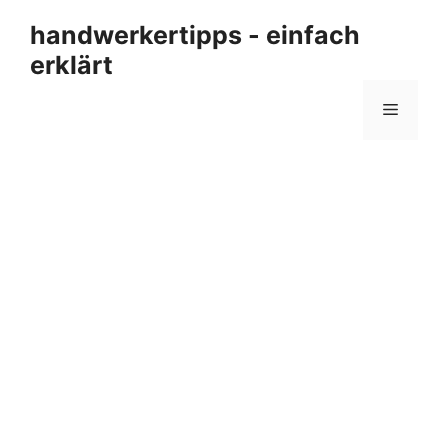
Zum
handwerkertipps - einfach
Inhalt
erklärt
springen
Menü