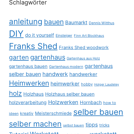
Schlagwörter
anleitung
bauen
Baumarkt
Dennis Witthus
DIY
do it yourself
Einsteiger
Finn Art Blockhaus
Franks Shed
Franks Shed woodwork
gartenhaus
garten
Gartenhaus aus Holz
gartenhaus
gartenhaus bauen
Gartenhaus modern
selber bauen
handwerk
handwerker
Heimwerken
heimwerker
hobby
Holger Laudeley
holz
Holzhaus
Holzhaus selber bauen
Holzwerken
holzverarbeitung
Hornbach
how to
selber bauen
Meisterschmiede
kreativ
ideen
selber machen
tipps
tricks
selbst bauen