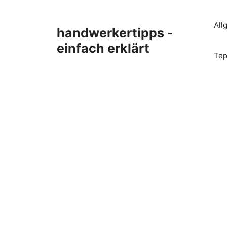
Zum
Inhalt
All
handwerkertipps -
springen
einfach erklärt
Tep