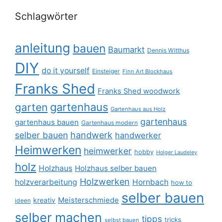
Schlagwörter
anleitung
bauen
Baumarkt
Dennis Witthus
DIY
do it yourself
Einsteiger
Finn Art Blockhaus
Franks Shed
Franks Shed woodwork
gartenhaus
garten
Gartenhaus aus Holz
gartenhaus
gartenhaus bauen
Gartenhaus modern
selber bauen
handwerk
handwerker
Heimwerken
heimwerker
hobby
Holger Laudeley
holz
Holzhaus
Holzhaus selber bauen
Holzwerken
holzverarbeitung
Hornbach
how to
selber bauen
Meisterschmiede
kreativ
ideen
selber machen
tipps
tricks
selbst bauen