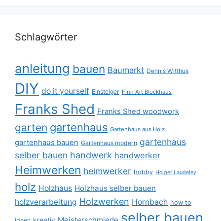
Schlagwörter
anleitung
bauen
Baumarkt
Dennis Witthus
DIY
do it yourself
Einsteiger
Finn Art Blockhaus
Franks Shed
Franks Shed woodwork
gartenhaus
garten
Gartenhaus aus Holz
gartenhaus
gartenhaus bauen
Gartenhaus modern
selber bauen
handwerk
handwerker
Heimwerken
heimwerker
hobby
Holger Laudeley
holz
Holzhaus
Holzhaus selber bauen
Holzwerken
holzverarbeitung
Hornbach
how to
selber bauen
Meisterschmiede
kreativ
ideen