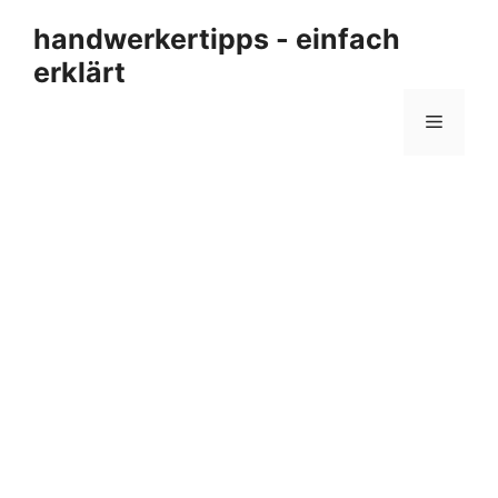
Zum
handwerkertipps - einfach
Inhalt
erklärt
springen
Menü