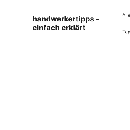
Zum
Inhalt
All
handwerkertipps -
springen
einfach erklärt
Tep