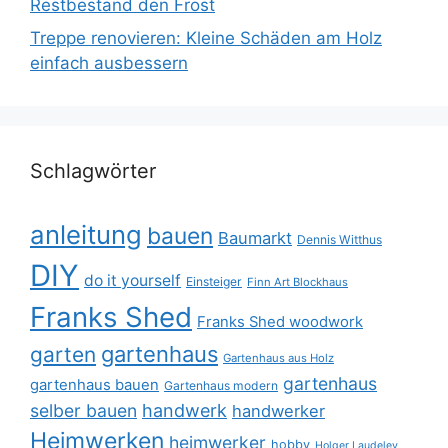
Restbestand den Frost
Treppe renovieren: Kleine Schäden am Holz
einfach ausbessern
Schlagwörter
anleitung
bauen
Baumarkt
Dennis Witthus
DIY
do it yourself
Einsteiger
Finn Art Blockhaus
Franks Shed
Franks Shed woodwork
gartenhaus
garten
Gartenhaus aus Holz
gartenhaus
gartenhaus bauen
Gartenhaus modern
selber bauen
handwerk
handwerker
Heimwerken
heimwerker
hobby
Holger Laudeley