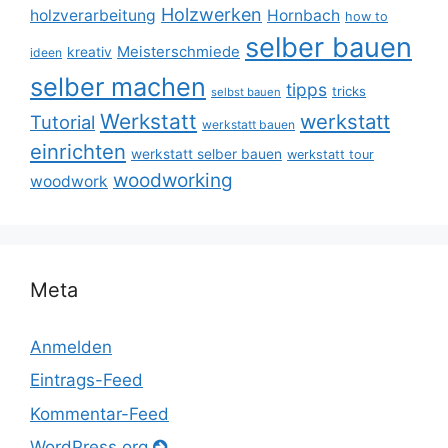
Holzwerken
holzverarbeitung
Hornbach
how to
selber bauen
Meisterschmiede
kreativ
ideen
selber machen
tipps
tricks
selbst bauen
Werkstatt
werkstatt
Tutorial
werkstatt bauen
einrichten
werkstatt selber bauen
werkstatt tour
woodworking
woodwork
Meta
Anmelden
Eintrags-Feed
Kommentar-Feed
WordPress.org