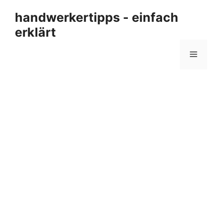
Zum
handwerkertipps - einfach
Inhalt
erklärt
springen
Menü