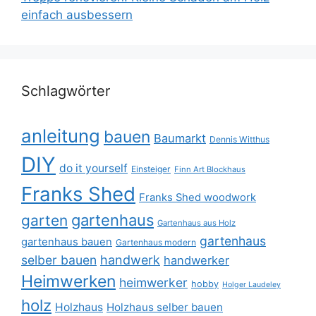
einfach ausbessern
Schlagwörter
anleitung
bauen
Baumarkt
Dennis Witthus
DIY
do it yourself
Einsteiger
Finn Art Blockhaus
Franks Shed
Franks Shed woodwork
gartenhaus
garten
Gartenhaus aus Holz
gartenhaus
gartenhaus bauen
Gartenhaus modern
selber bauen
handwerk
handwerker
Heimwerken
heimwerker
hobby
Holger Laudeley
holz
Holzhaus
Holzhaus selber bauen