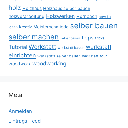
holz
Holzhaus
Holzhaus selber bauen
Holzwerken
holzverarbeitung
Hornbach
how to
selber bauen
Meisterschmiede
kreativ
ideen
selber machen
tipps
tricks
selbst bauen
Werkstatt
werkstatt
Tutorial
werkstatt bauen
einrichten
werkstatt selber bauen
werkstatt tour
woodworking
woodwork
Meta
Anmelden
Eintrags-Feed