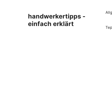
Zum
Inhalt
All
handwerkertipps -
springen
einfach erklärt
Tep