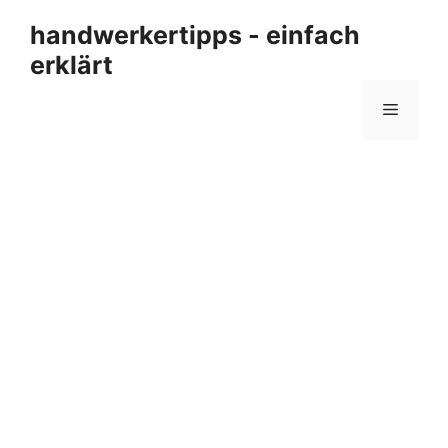
Zum
handwerkertipps - einfach
Inhalt
erklärt
springen
Menü