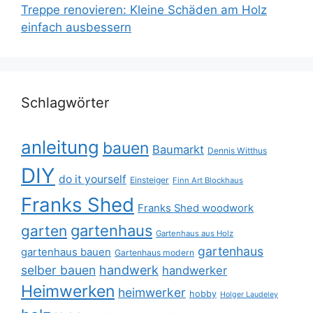
Treppe renovieren: Kleine Schäden am Holz
einfach ausbessern
Schlagwörter
anleitung
bauen
Baumarkt
Dennis Witthus
DIY
do it yourself
Einsteiger
Finn Art Blockhaus
Franks Shed
Franks Shed woodwork
gartenhaus
garten
Gartenhaus aus Holz
gartenhaus
gartenhaus bauen
Gartenhaus modern
selber bauen
handwerk
handwerker
Heimwerken
heimwerker
hobby
Holger Laudeley