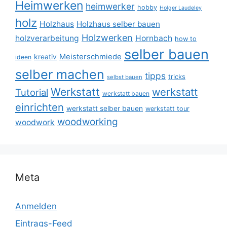
Heimwerken
heimwerker
hobby
Holger Laudeley
holz
Holzhaus
Holzhaus selber bauen
Holzwerken
holzverarbeitung
Hornbach
how to
selber bauen
Meisterschmiede
kreativ
ideen
selber machen
tipps
tricks
selbst bauen
Werkstatt
werkstatt
Tutorial
werkstatt bauen
einrichten
werkstatt selber bauen
werkstatt tour
woodworking
woodwork
Meta
Anmelden
Eintrags-Feed