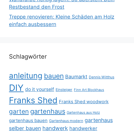
Restbestand den Frost
Treppe renovieren: Kleine Schäden am Holz
einfach ausbessern
Schlagwörter
anleitung
bauen
Baumarkt
Dennis Witthus
DIY
do it yourself
Einsteiger
Finn Art Blockhaus
Franks Shed
Franks Shed woodwork
gartenhaus
garten
Gartenhaus aus Holz
gartenhaus
gartenhaus bauen
Gartenhaus modern
selber bauen
handwerk
handwerker