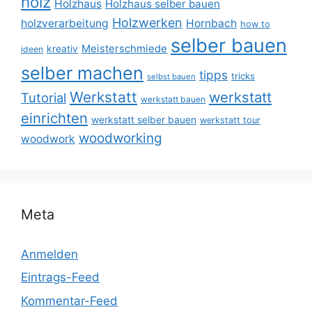
holz
Holzhaus
Holzhaus selber bauen
Holzwerken
holzverarbeitung
Hornbach
how to
selber bauen
Meisterschmiede
kreativ
ideen
selber machen
tipps
tricks
selbst bauen
Werkstatt
werkstatt
Tutorial
werkstatt bauen
einrichten
werkstatt selber bauen
werkstatt tour
woodworking
woodwork
Meta
Anmelden
Eintrags-Feed
Kommentar-Feed